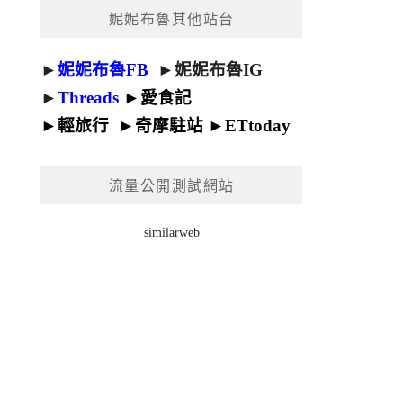
妮妮布魯其他站台
►
妮妮布魯FB
►
妮妮布魯IG
►
Threads
►
愛食記
►
輕旅行
►
奇摩駐站
►
ETtoday
流量公開測試網站
similarweb