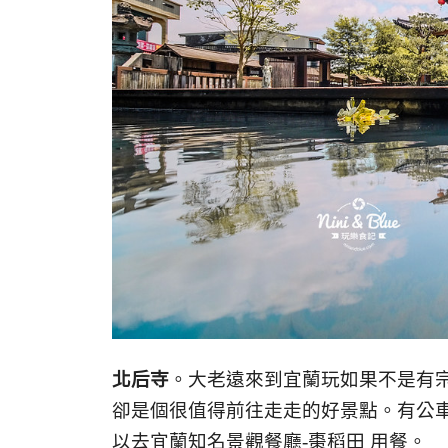
北后寺
。大老遠來到宜蘭玩如果不是有
卻是個很值得前往走走的好景點。有公
以去宜蘭知名景觀餐廳-棗稻田 用餐。