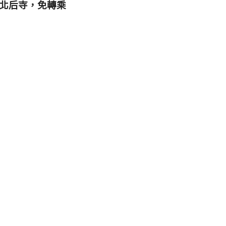
到北后寺，免轉乘