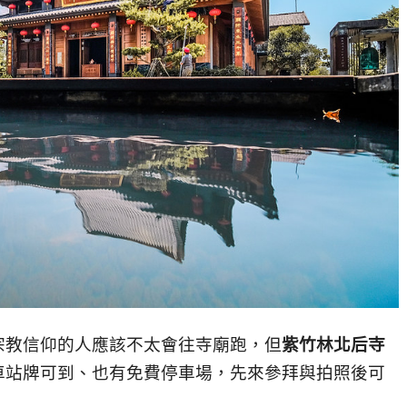
宗教信仰的人應該不太會往寺廟跑，但
紫竹林北后寺
車站牌可到、也有免費停車場，先來參拜與拍照後可