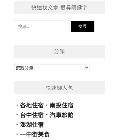
快速找文章 搜尋關鍵字
搜
尋
關
鍵
分類
字:
分
類
快速懶人包
．
各地住宿
．
南投住宿
．
台中住宿
．
汽車旅館
．
澎湖住宿
．
一中街美食