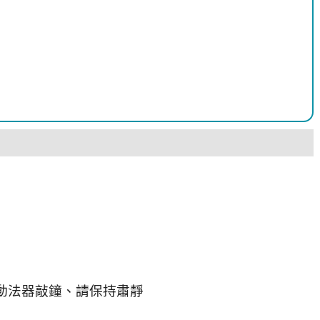
動法器敲鐘、請保持肅靜