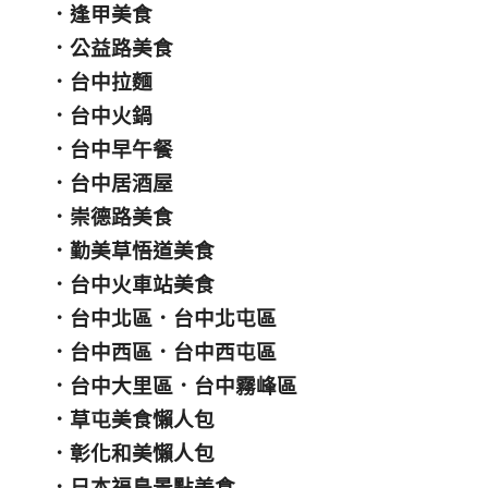
．
逢甲美食
．
公益路美食
．
台中拉麵
．
台中火鍋
．
台中早午餐
．
台中居酒屋
．
崇德路美食
．
勤美草悟道美食
．
台中火車站美食
．
台中北區
．
台中北屯區
．
台中西區
．
台中西屯區
．
台中大里區
．
台中霧峰區
．
草屯美食懶人包
．
彰化和美懶人包
．
日本福島景點美食