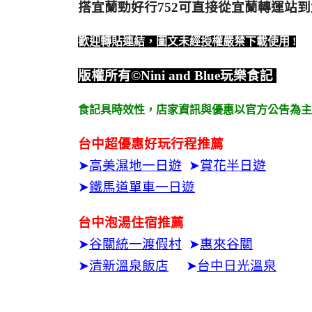
搭宜蘭勁好行752可直接從宜蘭轉運站
歡迎轉貼連結，圖文未經授權嚴禁下載使用
!
版權所有
©Nini and Blue
玩樂食記
食記具時效性，
店家資訊與優惠以官方公告為主
台中超優惠好玩行程推薦
➤
高美濕地一日遊
➤
賞花半日遊
➤
鐵馬道單車一日遊
台中泡湯住宿推薦
➤
谷關統一渡假村
➤
惠來谷關
➤
清新溫泉飯店
➤
台中日光溫泉