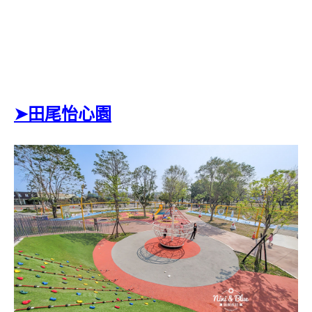
➤田尾怡心園