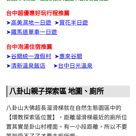
台中超優惠好玩行程推薦
➤
高美濕地一日遊
➤
賞花半日遊
➤
鐵馬道單車一日遊
台中泡湯住宿推薦
➤
谷關統一渡假村
➤
惠來谷關
➤
清新溫泉飯店
➤
台中日光溫泉
八卦山親子探索區 地圖、廁所
八卦山大佛超長溜滑梯就在自然生態園區中的
【環教探索區位置】，距離溜滑梯最近的廁所位
置其實是卦山村裡面，有一小段距離，所以不要