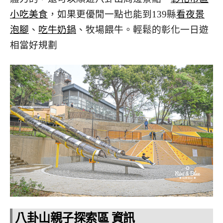
小吃美食
，如果更優閒一點也能到139縣
看夜景
泡腳
、
吃牛奶鍋
、牧場餵牛。輕鬆的彰化一日遊
相當好規劃
八卦山親子探索區 資訊