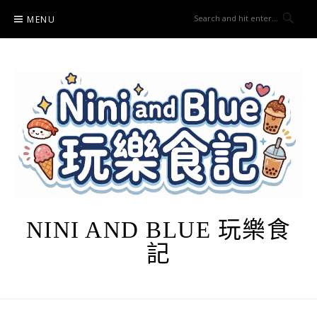
Skip
MENU
to
content
NINI AND BLUE 玩樂食
記