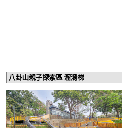
八卦山親子探索區 溜滑梯