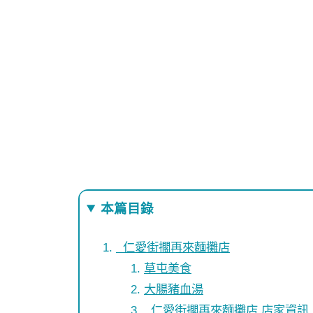
本篇目錄
仁愛街擱再來麵攤店
草屯美食
大腸豬血湯
仁愛街擱再來麵攤店 店家資訊