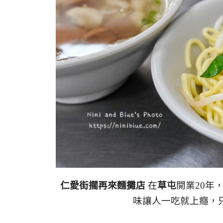
仁愛街擱再來麵攤店
在
草屯
開業20年
味讓人一吃就上癮，