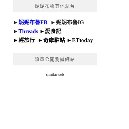
妮妮布魯其他站台
►
妮妮布魯FB
►
妮妮布魯IG
►
Threads
►
愛食記
►
輕旅行
►
奇摩駐站
►
ETtoday
流量公開測試網站
similarweb