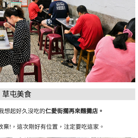
草屯美食
我想起好久沒吃的
仁愛街擱再來麵攤店。
放棄!，
這次剛好有位置，注定要吃這家。