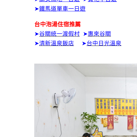
➤
鐵馬道單車一日遊
台中泡湯住宿推薦
➤
谷關統一渡假村
➤
惠來谷關
➤
清新溫泉飯店
➤
台中日光溫泉