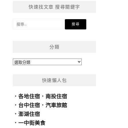
快速找文章 搜尋關鍵字
搜
尋
關
鍵
分類
字:
分
類
快速懶人包
．
各地住宿
．
南投住宿
．
台中住宿
．
汽車旅館
．
澎湖住宿
．
一中街美食