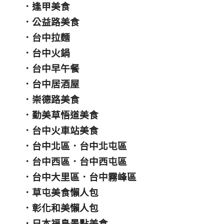
．
逢甲美食
．
公益路美食
．
台中拉麵
．
台中火鍋
．
台中早午餐
．
台中居酒屋
．
崇德路美食
．
勤美草悟道美食
．
台中火車站美食
．
台中北區
．
台中北屯區
．
台中西區
．
台中西屯區
．
台中大里區
．
台中霧峰區
．
草屯美食懶人包
．
彰化和美懶人包
．
日本福島景點美食