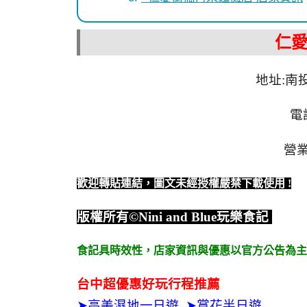
仁
地址:南
電話
營業
歡迎轉貼連結，圖文未經授權嚴禁下載使用
!
版權所有
©Nini and Blue
玩樂食記
食記具時效性，
店家資訊與優惠以官方公告為主
台中超優惠好玩行程推薦
➤
高美濕地一日遊
➤
賞花半日遊