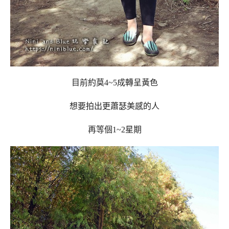
目前約莫4~5成轉呈黃色
想要拍出更蕭瑟美感的人
再等個1~2星期