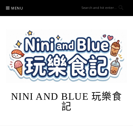
Skip
MENU
to
content
NINI AND BLUE 玩樂食
記