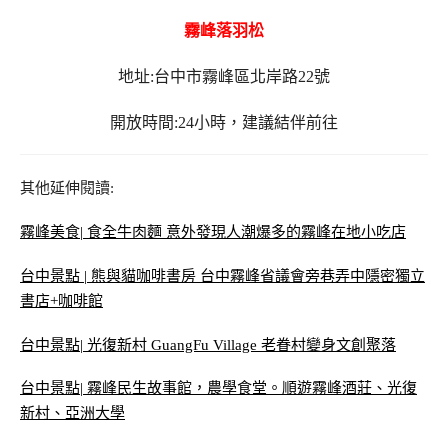
霧峰落羽松
地址:台中市霧峰區北岸路22號
開放時間:24小時，建議結伴前往
其他延伸閱讀:
霧峰美食| 食全牛肉麵 意外發現人潮爆多的霧峰在地小吃店
台中景點 | 熊與貓咖啡書房 台中霧峰省議會旁巷弄中隱密獨立
書店+咖啡館
台中景點| 光復新村 GuangFu Village 老眷村變身文創聚落
台中景點| 霧峰民生故事館，農學食堂。順遊霧峰酒莊、光復
新村、亞洲大學