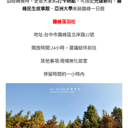
由綠轉黃時，更是大家
IG打卡熱點
，可搭配
光復新村
、
霧
峰民生故事館
、
亞洲大學
來趟霧峰一日遊
霧峰落羽松
地址:台中市霧峰區北岸路22號
開放時間:24小時，建議結伴前往
其他事項:現場無化妝室
停留時間約一小時內