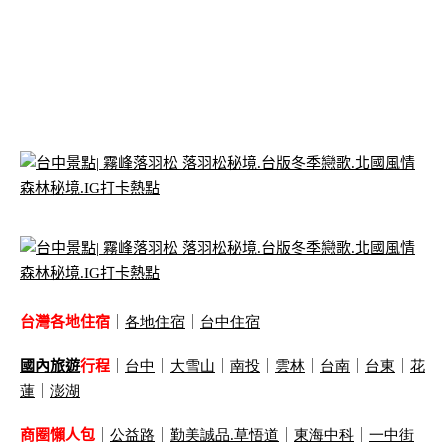
台灣各地住宿
｜
各地住宿
｜
台中住宿
國內旅遊
行程
｜
台中
｜
大雪山
｜
南投
｜
雲林
｜
台南
｜
台東
｜
花
蓮
｜
澎湖
商圈懶人包
｜
公益路
｜
勤美誠品
.
草悟道
｜
東海中科
｜
一中街