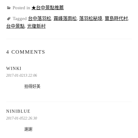
Posted in
★台中景點推薦
Tagged
台中落羽松
,
霧峰落雨松
,
落羽松秘境
,
寶島時代村
,
台中景點
,
光復新村
4 COMMENTS
表
WINKI
示:
2017-01-0213:22:06
拍得好美
表
NINIBLUE
示:
2017-01-0522:26:30
謝謝