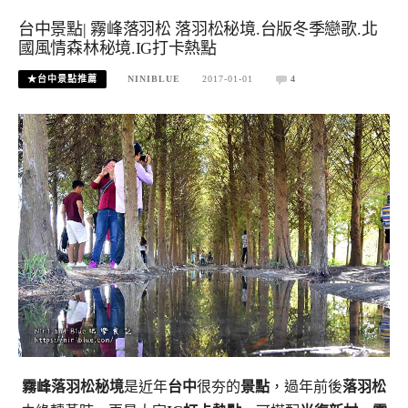
台中景點| 霧峰落羽松 落羽松秘境.台版冬季戀歌.北
國風情森林秘境.IG打卡熱點
★台中景點推薦
NINIBLUE
2017-01-01
4
霧峰落羽松秘境
是近年
台中
很夯的
景點
，過年前後
落羽松