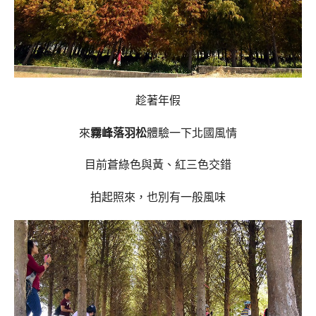
趁著年假
來
霧峰落羽松
體驗一下北國風情
目前蒼綠色與黃、紅三色交錯
拍起照來，也別有一般風味