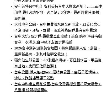
中露天爵士音樂會的美好
安利美特台中店 》安利美特台中店搬家新址！animate中
部動漫迷必訪聖地，火車站走3分鐘、最新營業時間/樓
層開箱
大雅中科公園，台中免費戲水區全新開放，22公尺磨石
子溜滑梯、沙坑、野餐，潭雅神綠園道最夯台中景點
台中大坑9號步道-最歡樂登山體驗！美食.購物.寧靜海觀
音亭一次滿足,台中親子友善步道推薦
2026台中漢神洲際美食地圖，特色餐廳懶人包：島語、
屋馬新品牌、米其林拉麵全收錄！
獨角仙生態公園：4.8米超高滑梯、夏日戲水區、甲蟲復
育基地，免門票放電首選！
台中公園 懶人包-台中25個特色公園，磨石子溜滑梯、
沙坑、跑酷場等親子景點
台中中科崴立櫻花公園-台中免費賞櫻公園花況大爆發，
八重櫻.綠萼櫻盛開中