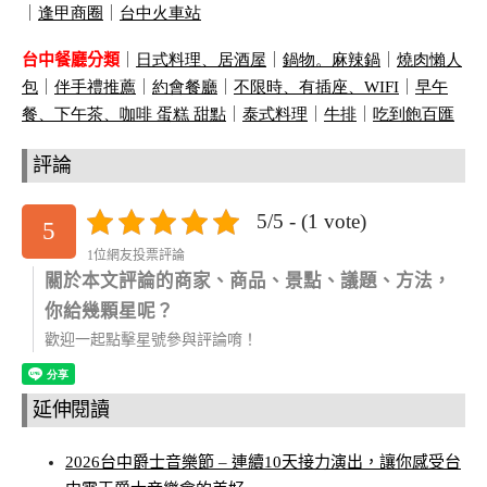
｜
逢甲商圈
｜
台中火車站
台中餐廳分類
｜
日式料理、居酒屋
｜
鍋物。麻辣鍋
｜
燒肉懶人
包
｜
伴手禮推薦
｜
約會餐廳
｜
不限時、有插座、
WIFI
｜
早午
餐、下午茶、咖啡 蛋糕 甜點
｜
泰式料理
｜
牛排
｜
吃到飽百匯
評論
5/5 - (1 vote)
5
1位網友投票評論
關於本文評論的商家、商品、景點、議題、方法，
你給幾顆星呢？
歡迎一起點擊星號參與評論唷！
延伸閱讀
2026台中爵士音樂節 – 連續10天接力演出，讓你感受台