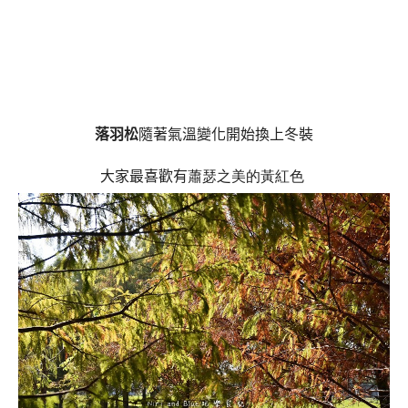
落羽松
隨著氣溫變化開始換上冬裝
大家最喜歡有
蕭瑟之美的黃紅色