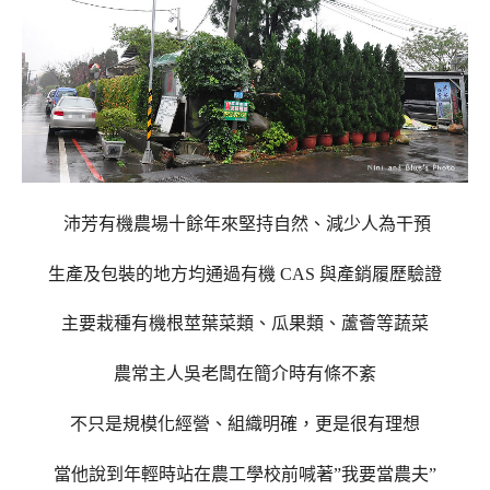
沛芳有機農場
十餘年來堅持自然、
減少人為干預
生產及包裝的地方均通過有機 CAS 與產銷履歷驗證
主要栽種有機根莖葉菜類、瓜果
類、蘆薈等蔬菜
農常主人吳老闆在簡介時有條不紊
不只是規模化經營、組織明確，更是很有理想
當他說到年輕時站在農工學校前喊著”我要當農夫”