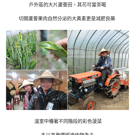
戶外區的大片蘆薈田，其花可當茶喝
切開蘆薈果肉自然分泌的大黃素更是減肥良藥
溫室中種著不同階段的彩色菠菜