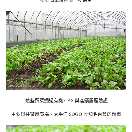
多以高單價經濟作物為主
這些蔬菜通過有
機
CAS
與產銷履歷驗證
主要銷往
微風廣場、太平洋 SOGO 等知名百貨的超
市