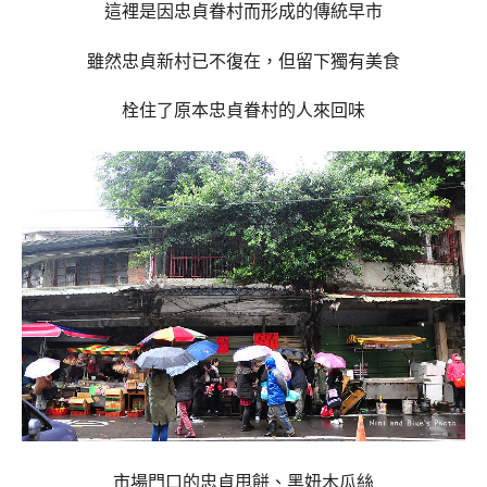
這裡是因忠貞眷村而形成的傳統早市
雖然忠貞新村已不復在，但留下獨有美食
栓住了原本忠貞眷村的人來回味
市場門口的
忠貞甩餅、黑妞木瓜絲