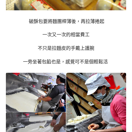
破酥包要將麵團桿薄後，再拉薄捲起
一次又一次的相當費工
不只是拉麵皮的手戴上護腕
一旁坐著包餡也是，感覺可不是個輕鬆活