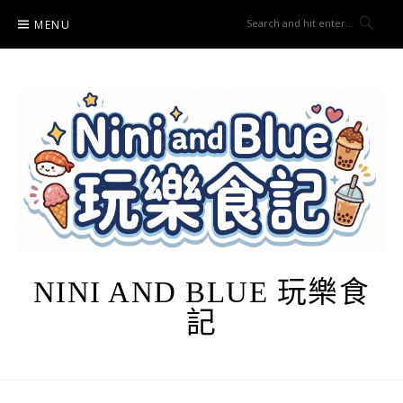
Skip
MENU
to
content
NINI AND BLUE 玩樂食
記