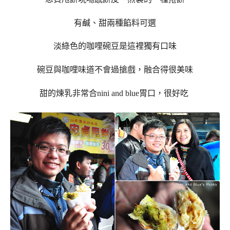
有鹹、甜兩種餡料可選
淡綠色的咖哩碗豆是這裡獨有口味
碗豆與咖哩味道不會過搶戲，融合得很美味
甜的煉乳非常合nini and blue胃口，很好吃