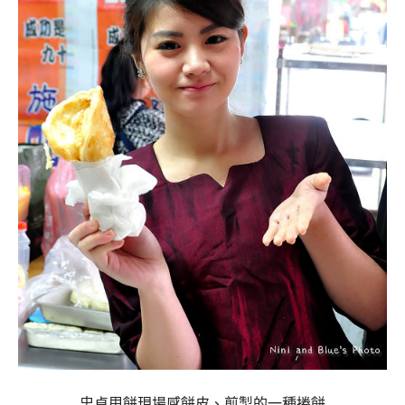
忠貞甩餅現場感餅皮、煎製的一種捲餅