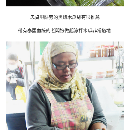
忠貞甩餅旁的黑妞木瓜絲有很推薦
帶有泰國血統的老闆娘做起涼拌木瓜非常道地