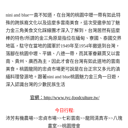
nini and blue
一直不知道，在台灣的桃園中壢一帶有如此特
殊的跨族裔文化以及這麼多雲南美食，這次受邀參加了魅
力金三角美食文化踩線團才深入了解到，台灣居然有這麼
棒的特色
!
所謂的金三角原是指位在緬甸、寮國、泰國交界
地區，駐守在當地的國軍於
1949
年至
1954
年撤退到台灣，
落腳在桃園中壢、平鎮、八德一帶，而其軍眷籍貫又以雲
南、貴州、廣西為主，因此才會在台灣有如此道地的雲南
美食。桃園龍岡的忠貞市場更可說是在台正宗又多元的滇
緬料理發源地。跟著
nini and blue
桃園魅力金三角一日遊，
深入認識台灣的少數民族生活
官網：
http://www.tyc-foodculture.tw/
今日行程:
沛芳有機農場>>
忠貞市場>>七彩雲南>>龍岡清真寺>>八塊
畫室>>桃園燈會