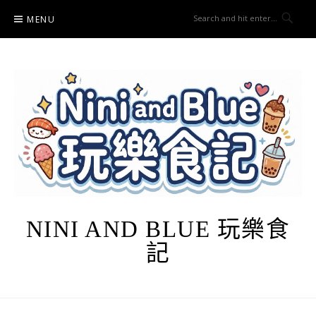
Skip
MENU
to
content
NINI AND BLUE 玩樂食
記