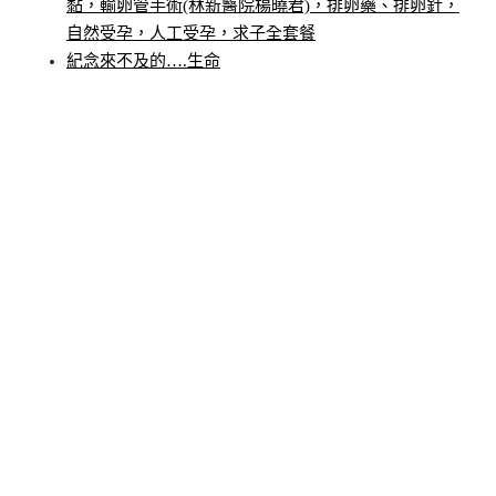
黏，輸卵管手術(林新醫院楊曉君)，排卵藥、排卵針，
自然受孕，人工受孕，求子全套餐
紀念來不及的….生命