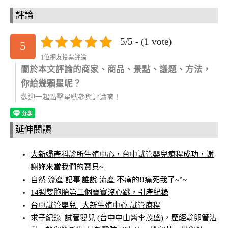
評論
5/5 - (1 vote)
5
1位網友投票評論
關於本文評論的商家、商品、景點、議題、方法，
你給幾顆星呢？
歡迎一起點擊星號參與評論唷！
延伸閱讀
大新婦產科診所生殖中心，台中試管嬰兒療程成功，謝
謝妳來當我們的寶貝~
自然 流產 記事|誰說 流產 不痛的!!痛死我了~”~
14週雙胞胎第二個寶寶沒心跳，引產紀錄
台中試管嬰兒 | 大新生殖中心 試管療程
求子紀錄| 試管嬰兒 (台中中山醫李茂盛)，歷經輸卵管沾