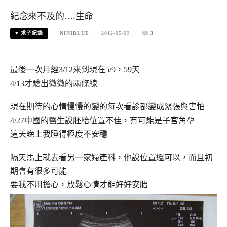
紀念來不及的….生命
♥ 求子紀錄
NINIBLUE
2012-05-09
3
最後一次月經3/12來到現在5/9，59天
4/13才驗出微微的兩條線
現在期待的心情慢慢的變的每次看診都變成緊張與害怕
4/27中國的醫生說胚胎位置不佳，有可能是子宮角孕
這天晚上我睡得極度不安穩
隔天馬上就去看另一家婦產科，他說位置還可以，而且初
期會有很多可能
要我不用擔心，放鬆心情才能好好安胎