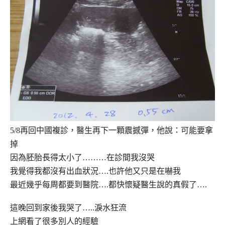
5/8再回中國複診，醫生再下一顆震撼彈，他說：可能要拿
掉
因為胚胎長得太小了………在診間我沒哭
我覺得我都沒有出血狀況….也許他又只是在嚇我
最近幾乎每周都要到醫院….都快懷疑醫生說的真假了….
這晚回到家後我哭了…..淚水狂流
上網看了很多別人的經驗