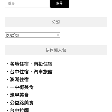
搜
尋
關
鍵
分類
字:
分
類
快速懶人包
．
各地住宿
．
南投住宿
．
台中住宿
．
汽車旅館
．
澎湖住宿
．
一中街美食
．
逢甲美食
．
公益路美食
．
台中拉麵