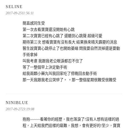
表
SELINE
示:
2017-09-2511:56:11
簡直感同生受
第一次去看寶寶還沒開始有心跳
第二次寶寶已經有心跳了 還聽到心跳聲 超級可愛
期待第三次 想看寶寶有沒有長大 結果換來晴天霹靂的消息
醫生說寶寶心跳停止了也開始萎縮 問我要自然流掉還是要動
手術拿掉
叫我考慮 我跟我老公眼淚都忍不住了
等了一整個早上決定動手術
給我兩顆小藥丸叫我回家吃了傍晚回去動手術
那一天我跟我老公哭慘了。 。那一整個星期很難受很難受
表
NINIBLUE
示:
2017-09-2723:19:08
抱抱~~~~~看著你的經歷，我也落淚了!沒有人想有這樣的過
程，上天給我們這樣的磨難，我想，會有更好的!至少，寶寶