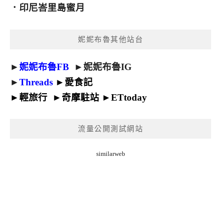
．
印尼峇里島蜜月
妮妮布魯其他站台
►
妮妮布魯FB
►
妮妮布魯IG
►
Threads
►
愛食記
►
輕旅行
►
奇摩駐站
►
ETtoday
流量公開測試網站
similarweb