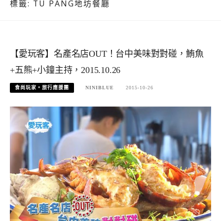
標籤:
TU PANG地坊餐廳
【愛玩客】名產名店OUT！台中美味對對碰，鮪魚
+五熊+小鐘主持，2015.10.26
食尚玩家。旅行應援團
NINIBLUE
2015-10-26