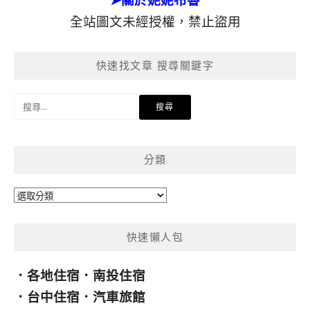
➤關於妮妮布魯
全站圖文未經授權，禁止盜用
快速找文章 搜尋關鍵字
搜
尋
關
鍵
分類
字:
分
類
快速懶人包
．
各地住宿
．
南投住宿
．
台中住宿
．
汽車旅館