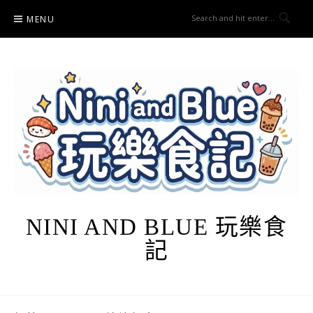
Skip
MENU
to
content
NINI AND BLUE 玩樂食
記