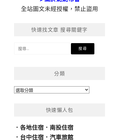
全站圖文未經授權，禁止盜用
快速找文章 搜尋關鍵字
搜
尋
關
鍵
分類
字:
分
類
快速懶人包
．
各地住宿
．
南投住宿
．
台中住宿
．
汽車旅館