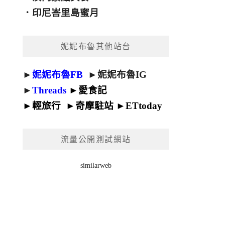
．
印尼峇里島蜜月
妮妮布魯其他站台
►
妮妮布魯FB
►
妮妮布魯IG
►
Threads
►
愛食記
►
輕旅行
►
奇摩駐站
►
ETtoday
流量公開測試網站
similarweb