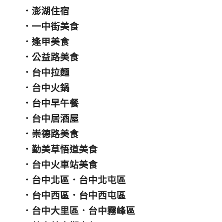
．
澎湖住宿
．
一中街美食
．
逢甲美食
．
公益路美食
．
台中拉麵
．
台中火鍋
．
台中早午餐
．
台中居酒屋
．
崇德路美食
．
勤美草悟道美食
．
台中火車站美食
．
台中北區
．
台中北屯區
．
台中西區
．
台中西屯區
．
台中大里區
．
台中霧峰區