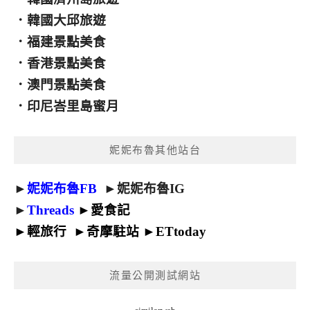
．
韓國大邱旅遊
．
福建景點美食
．
香港景點美食
．
澳門景點美食
．
印尼峇里島蜜月
妮妮布魯其他站台
►
妮妮布魯FB
►
妮妮布魯IG
►
Threads
►
愛食記
►
輕旅行
►
奇摩駐站
►
ETtoday
流量公開測試網站