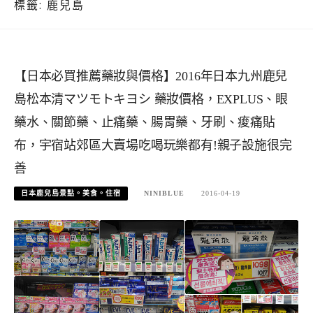
標籤:
鹿兒島
【日本必買推薦藥妝與價格】2016年日本九州鹿兒
島松本清マツモトキヨシ 藥妝價格，EXPLUS、眼
藥水、關節藥、止痛藥、腸胃藥、牙刷、痠痛貼
布，宇宿站郊區大賣場吃喝玩樂都有!親子設施很完
善
日本鹿兒島景點。美食。住宿
NINIBLUE
2016-04-19