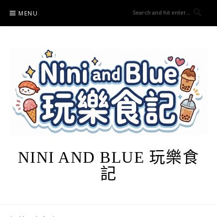
Skip
MENU
to
content
NINI AND BLUE 玩樂食
記