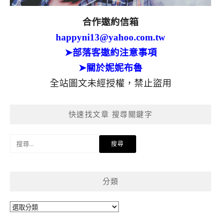
合作邀約信箱
happyni13@yahoo.com.tw
➤部落客邀約注意事項
➤關於妮妮布魯
全站圖文未經授權，禁止盜用
快速找文章 搜尋關鍵字
搜
尋
關
鍵
分類
字:
分
類