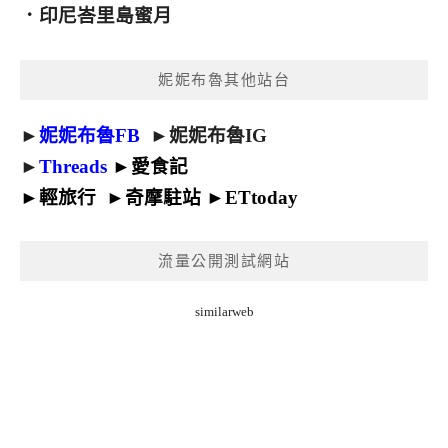
．
印尼峇里島蜜月
妮妮布魯其他站台
►
妮妮布魯FB
►
妮妮布魯IG
►
Threads
►
愛食記
►
輕旅行
►
奇摩駐站
►
ETtoday
流量公開測試網站
similarweb