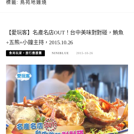
標籤:
鳥苑地雞燒
【愛玩客】名產名店OUT！台中美味對對碰，鮪魚
+五熊+小鐘主持，2015.10.26
食尚玩家。旅行應援團
NINIBLUE
2015-10-26