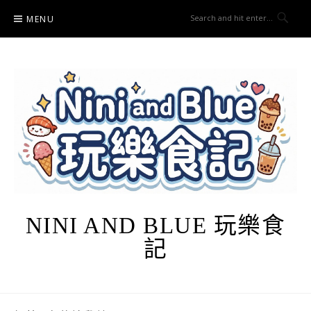
Skip
MENU
to
content
NINI AND BLUE 玩樂食
記