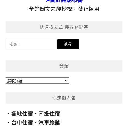
➤關於妮妮布魯
全站圖文未經授權，禁止盜用
快速找文章 搜尋關鍵字
搜
尋
關
鍵
分類
字:
分
類
快速懶人包
．
各地住宿
．
南投住宿
．
台中住宿
．
汽車旅館