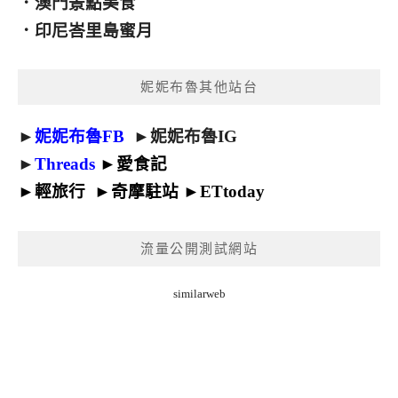
．
澳門景點美食
．
印尼峇里島蜜月
妮妮布魯其他站台
►
妮妮布魯FB
►
妮妮布魯IG
►
Threads
►
愛食記
►
輕旅行
►
奇摩駐站
►
ETtoday
流量公開測試網站
similarweb