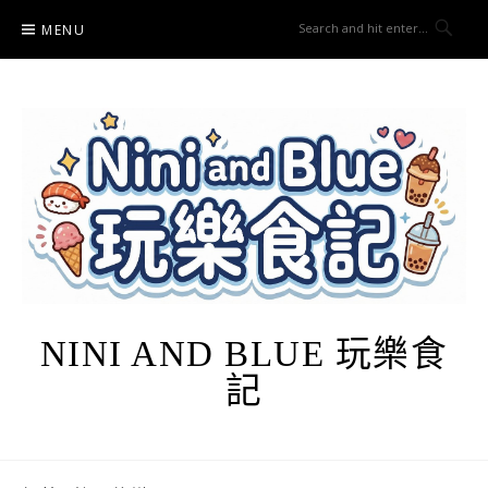
Skip
MENU
to
content
NINI AND BLUE 玩樂食
記