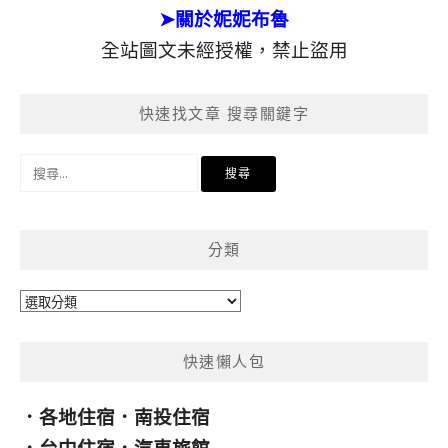
➤關於妮妮布魯
全站圖文未經授權，禁止盜用
快速找文章 搜尋關鍵字
搜
尋
關
鍵
分類
字:
分
類
快速懶人包
．
各地住宿
．
南投住宿