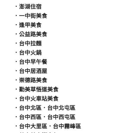
．
澎湖住宿
．
一中街美食
．
逢甲美食
．
公益路美食
．
台中拉麵
．
台中火鍋
．
台中早午餐
．
台中居酒屋
．
崇德路美食
．
勤美草悟道美食
．
台中火車站美食
．
台中北區
．
台中北屯區
．
台中西區
．
台中西屯區
．
台中大里區
．
台中霧峰區