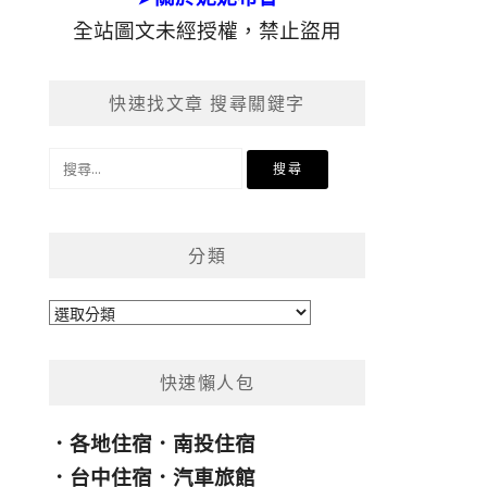
全站圖文未經授權，禁止盜用
快速找文章 搜尋關鍵字
搜
尋
關
鍵
分類
字:
分
類
快速懶人包
．
各地住宿
．
南投住宿
．
台中住宿
．
汽車旅館