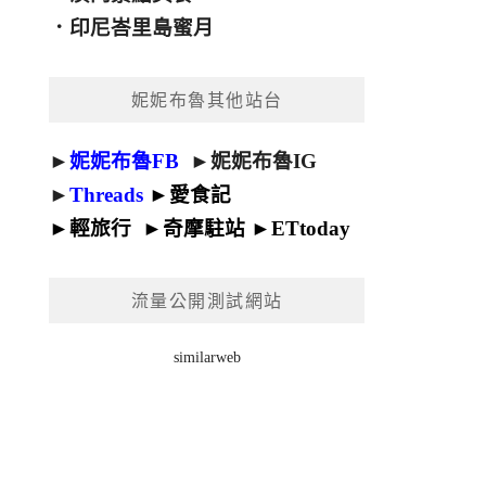
．
印尼峇里島蜜月
妮妮布魯其他站台
►
妮妮布魯FB
►
妮妮布魯IG
►
Threads
►
愛食記
►
輕旅行
►
奇摩駐站
►
ETtoday
流量公開測試網站
similarweb