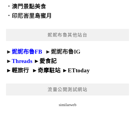
．
澳門景點美食
．
印尼峇里島蜜月
妮妮布魯其他站台
►
妮妮布魯FB
►
妮妮布魯IG
►
Threads
►
愛食記
►
輕旅行
►
奇摩駐站
►
ETtoday
流量公開測試網站
similarweb