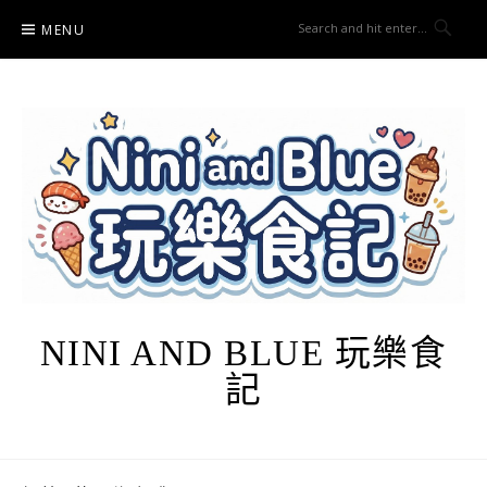
Skip
MENU
to
content
NINI AND BLUE 玩樂食
記