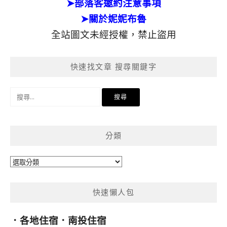
➤部落客邀約注意事項
➤關於妮妮布魯
全站圖文未經授權，禁止盜用
快速找文章 搜尋關鍵字
搜
尋
關
鍵
分類
字:
分
類
快速懶人包
．
各地住宿
．
南投住宿