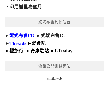
．
印尼峇里島蜜月
妮妮布魯其他站台
►
妮妮布魯FB
►
妮妮布魯IG
►
Threads
►
愛食記
►
輕旅行
►
奇摩駐站
►
ETtoday
流量公開測試網站
similarweb