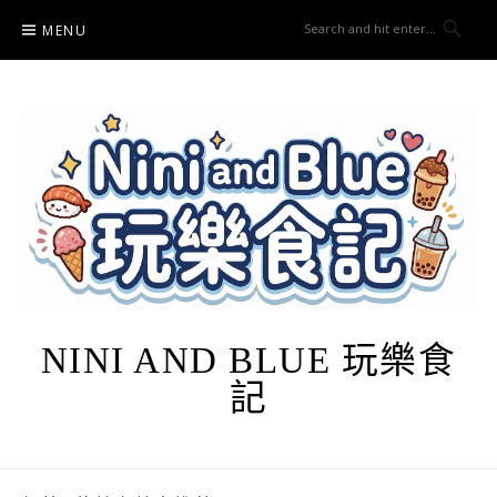
Skip
MENU
to
content
NINI AND BLUE 玩樂食
記