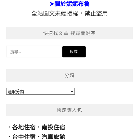
➤關於妮妮布魯
全站圖文未經授權，禁止盜用
快速找文章 搜尋關鍵字
搜
尋
關
鍵
分類
字:
分
類
快速懶人包
．
各地住宿
．
南投住宿
．
台中住宿
．
汽車旅館