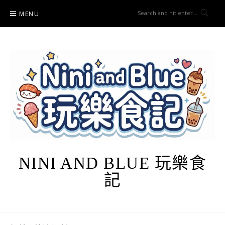
Skip
MENU
to
content
NINI AND BLUE 玩樂食
記