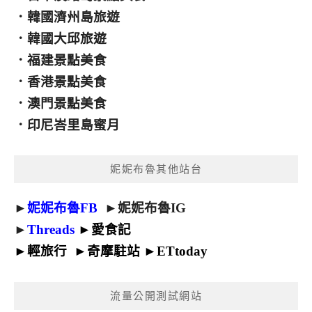
．
韓國濟州島旅遊
．
韓國大邱旅遊
．
福建景點美食
．
香港景點美食
．
澳門景點美食
．
印尼峇里島蜜月
妮妮布魯其他站台
►
妮妮布魯FB
►
妮妮布魯IG
►
Threads
►
愛食記
►
輕旅行
►
奇摩駐站
►
ETtoday
流量公開測試網站