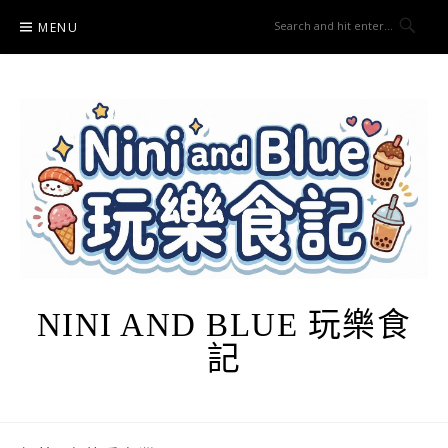
Skip
MENU
to
content
NINI AND BLUE 玩樂食
記