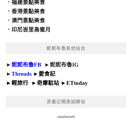
．
福建景點美食
．
香港景點美食
．
澳門景點美食
．
印尼峇里島蜜月
妮妮布魯其他站台
►
妮妮布魯FB
►
妮妮布魯IG
►
Threads
►
愛食記
►
輕旅行
►
奇摩駐站
►
ETtoday
流量公開測試網站
similarweb