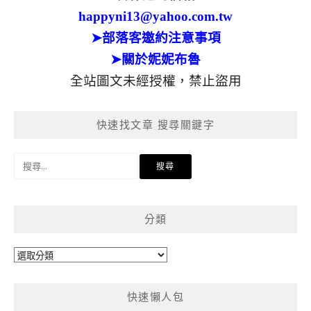
happyni13@yahoo.com.tw
➤部落客邀約注意事項
➤關於妮妮布魯
全站圖文未經授權，禁止盜用
快速找文章 搜尋關鍵字
搜
尋
關
鍵
分類
字:
分
類
快速懶人包