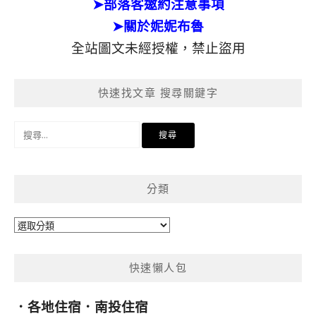
➤部落客邀約注意事項
➤關於妮妮布魯
全站圖文未經授權，禁止盜用
快速找文章 搜尋關鍵字
搜
尋
關
鍵
分類
字:
分
類
快速懶人包
．
各地住宿
．
南投住宿