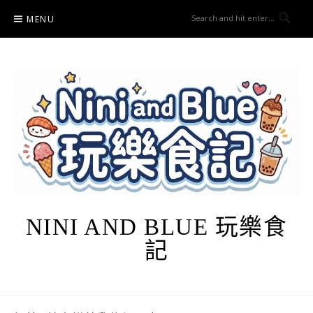
Skip
MENU
to
content
NINI AND BLUE 玩樂食
記