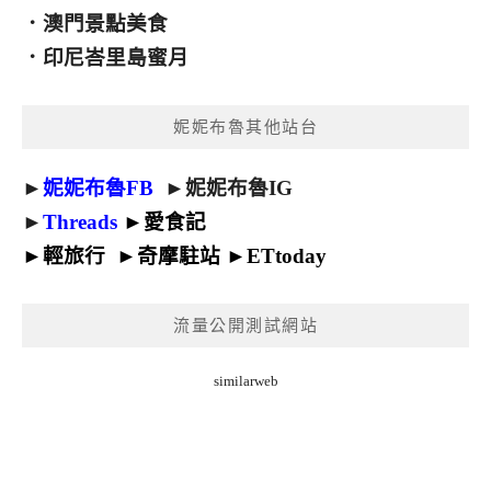
．
澳門景點美食
．
印尼峇里島蜜月
妮妮布魯其他站台
►
妮妮布魯FB
►
妮妮布魯IG
►
Threads
►
愛食記
►
輕旅行
►
奇摩駐站
►
ETtoday
流量公開測試網站
similarweb