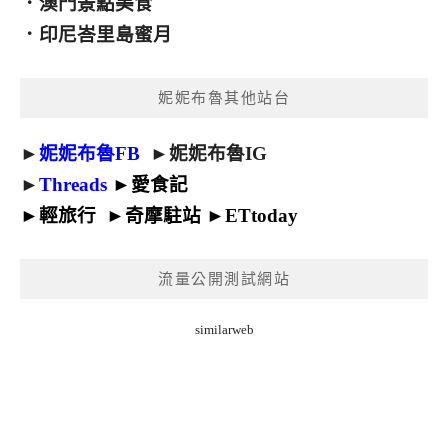
．
澳門景點美食
．
印尼峇里島蜜月
妮妮布魯其他站台
►
妮妮布魯FB
►
妮妮布魯IG
►
Threads
►
愛食記
►
輕旅行
►
奇摩駐站
►
ETtoday
流量公開測試網站
similarweb