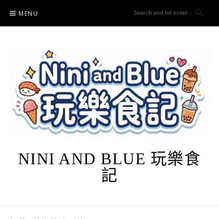
Skip
MENU
to
content
NINI AND BLUE 玩樂食
記