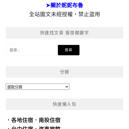
➤關於妮妮布魯
全站圖文未經授權，禁止盜用
快速找文章 搜尋關鍵字
搜
尋
關
鍵
分類
字:
分
類
快速懶人包
．
各地住宿
．
南投住宿