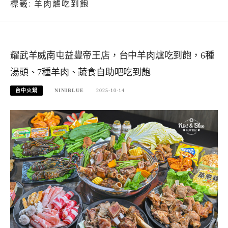
標籤:
羊肉爐吃到飽
耀武羊威南屯益豐帝王店，台中羊肉爐吃到飽，6種
湯頭、7種羊肉、蔬食自助吧吃到飽
台中火鍋
NINIBLUE
2025-10-14