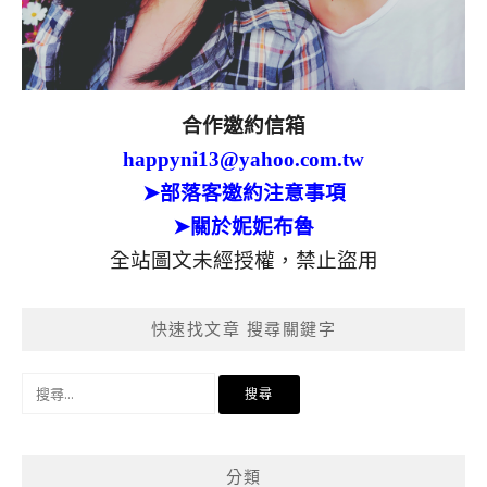
合作邀約信箱
happyni13@yahoo.com.tw
➤部落客邀約注意事項
➤關於妮妮布魯
全站圖文未經授權，禁止盜用
快速找文章 搜尋關鍵字
搜
尋
關
鍵
分類
字: