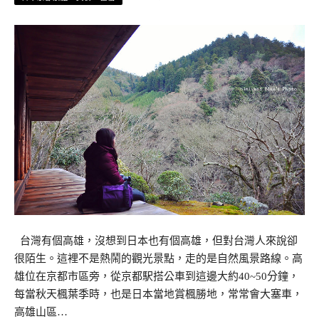
台灣有個高雄，沒想到日本也有個高雄，但對台灣人來說卻
很陌生。這裡不是熱鬧的觀光景點，走的是自然風景路線。高
雄位在京都市區旁，從京都駅搭公車到這邊大約40~50分鐘，
每當秋天楓葉季時，也是日本當地賞楓勝地，常常會大塞車，
高雄山區…