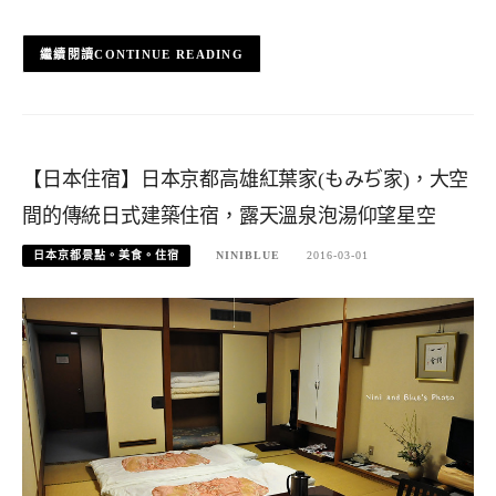
CONTINUE READING
【日本住宿】日本京都高雄紅葉家(もみぢ家)，大空
間的傳統日式建築住宿，露天溫泉泡湯仰望星空
日本京都景點。美食。住宿
NINIBLUE
2016-03-01