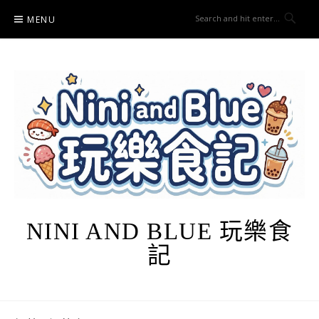
Skip
MENU
to
content
NINI AND BLUE 玩樂食
記