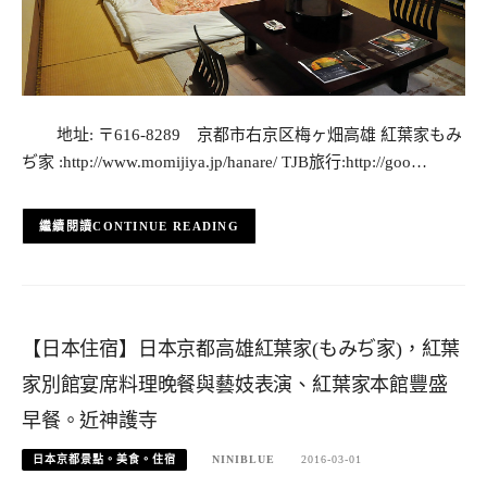
地址: 〒616-8289 京都市右京区梅ヶ畑高雄 紅葉家もみ
ぢ家 :http://www.momijiya.jp/hanare/ TJB旅行:http://goo…
CONTINUE READING
【日本住宿】日本京都高雄紅葉家(もみぢ家)，紅葉
家別館宴席料理晚餐與藝妓表演、紅葉家本館豐盛
早餐。近神護寺
日本京都景點。美食。住宿
NINIBLUE
2016-03-01