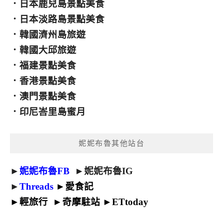
．
日本鹿兒島景點美食
．
日本淡路島景點美食
．
韓國濟州島旅遊
．
韓國大邱旅遊
．
福建景點美食
．
香港景點美食
．
澳門景點美食
．
印尼峇里島蜜月
妮妮布魯其他站台
►
妮妮布魯FB
►
妮妮布魯IG
►
Threads
►
愛食記
►
輕旅行
►
奇摩駐站
►
ETtoday