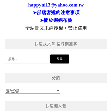
happyni13@yahoo.com.tw
➤部落客邀約注意事項
➤關於妮妮布魯
全站圖文未經授權，禁止盜用
快速找文章 搜尋關鍵字
搜
尋
關
鍵
分類
字:
分
類
快速懶人包