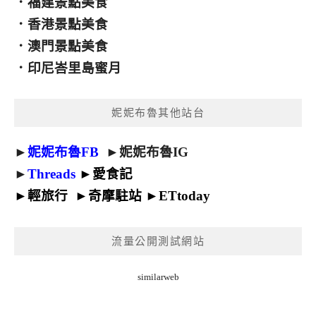
．
福建景點美食
．
香港景點美食
．
澳門景點美食
．
印尼峇里島蜜月
妮妮布魯其他站台
►
妮妮布魯FB
►
妮妮布魯IG
►
Threads
►
愛食記
►
輕旅行
►
奇摩駐站
►
ETtoday
流量公開測試網站
similarweb