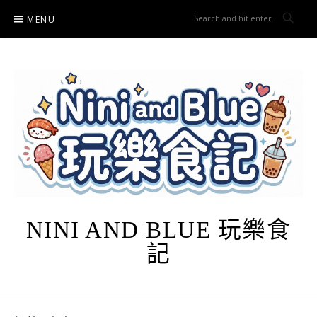
Skip
MENU
to
content
NINI AND BLUE 玩樂食
記