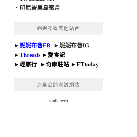
．
印尼峇里島蜜月
妮妮布魯其他站台
►
妮妮布魯FB
►
妮妮布魯IG
►
Threads
►
愛食記
►
輕旅行
►
奇摩駐站
►
ETtoday
流量公開測試網站
similarweb