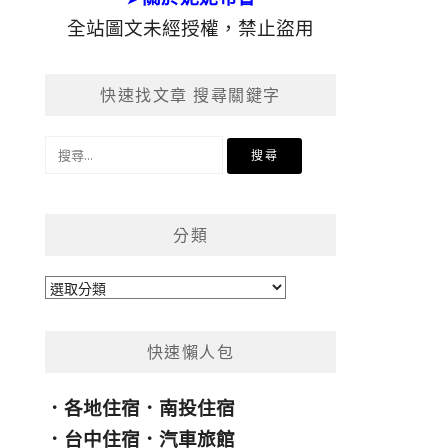
全站圖文未經授權，禁止盜用
快速找文章 搜尋關鍵字
搜
尋
關
鍵
分類
字:
分
類
快速懶人包
．
各地住宿
．
南投住宿
．
台中住宿
．
汽車旅館