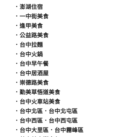
．
澎湖住宿
．
一中街美食
．
逢甲美食
．
公益路美食
．
台中拉麵
．
台中火鍋
．
台中早午餐
．
台中居酒屋
．
崇德路美食
．
勤美草悟道美食
．
台中火車站美食
．
台中北區
．
台中北屯區
．
台中西區
．
台中西屯區
．
台中大里區
．
台中霧峰區