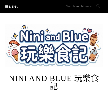
Skip
MENU
to
content
NINI AND BLUE 玩樂食
記