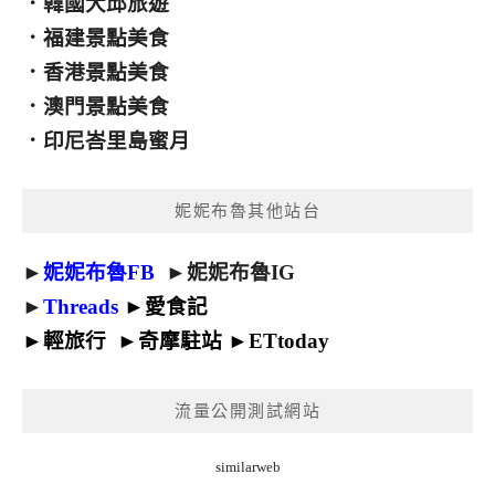
．
韓國大邱旅遊
．
福建景點美食
．
香港景點美食
．
澳門景點美食
．
印尼峇里島蜜月
妮妮布魯其他站台
►
妮妮布魯FB
►
妮妮布魯IG
►
Threads
►
愛食記
►
輕旅行
►
奇摩駐站
►
ETtoday
流量公開測試網站
similarweb