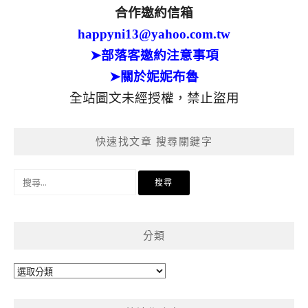
合作邀約信箱
happyni13@yahoo.com.tw
➤部落客邀約注意事項
➤關於妮妮布魯
全站圖文未經授權，禁止盜用
快速找文章 搜尋關鍵字
搜
尋
關
鍵
分類
字:
分
類