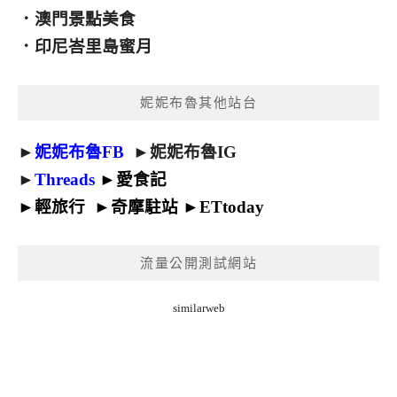
．
澳門景點美食
．
印尼峇里島蜜月
妮妮布魯其他站台
►
妮妮布魯FB
►
妮妮布魯IG
►
Threads
►
愛食記
►
輕旅行
►
奇摩駐站
►
ETtoday
流量公開測試網站
similarweb