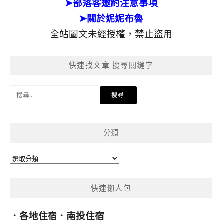
➤部落客邀約注意事項
➤關於妮妮布魯
全站圖文未經授權，禁止盜用
快速找文章 搜尋關鍵字
搜
尋
關
鍵
分類
字:
分
類
快速懶人包
．
各地住宿
．
南投住宿