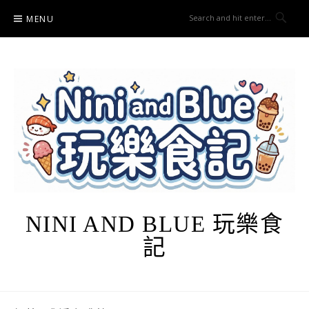
Skip
MENU
to
content
NINI AND BLUE 玩樂食
記