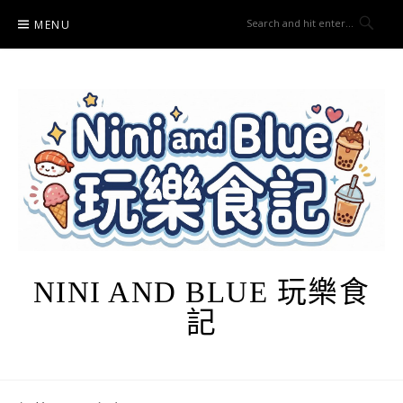
Skip
MENU
to
content
NINI AND BLUE 玩樂食
記