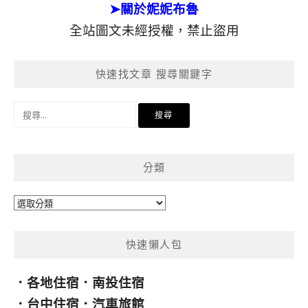
➤關於妮妮布魯
全站圖文未經授權，禁止盜用
快速找文章 搜尋關鍵字
搜
尋
關
鍵
分類
字:
分
類
快速懶人包
．
各地住宿
．
南投住宿
．
台中住宿
．
汽車旅館