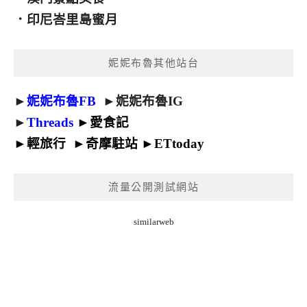
．
印尼峇里島蜜月
妮妮布魯其他站台
►
妮妮布魯FB
►
妮妮布魯IG
►
Threads
►
愛食記
►
輕旅行
►
奇摩駐站
►
ETtoday
流量公開測試網站
similarweb