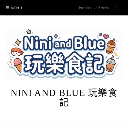
Skip
MENU
to
content
NINI AND BLUE 玩樂食
記