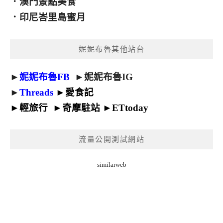
．
澳門景點美食
．
印尼峇里島蜜月
妮妮布魯其他站台
►
妮妮布魯FB
►
妮妮布魯IG
►
Threads
►
愛食記
►
輕旅行
►
奇摩駐站
►
ETtoday
流量公開測試網站
similarweb