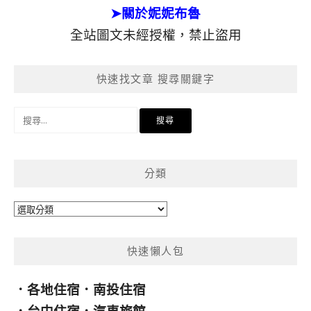
➤關於妮妮布魯
全站圖文未經授權，禁止盜用
快速找文章 搜尋關鍵字
搜
尋
關
鍵
分類
字:
分
類
快速懶人包
．
各地住宿
．
南投住宿