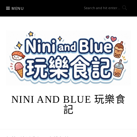
Skip
MENU
to
content
NINI AND BLUE 玩樂食
記