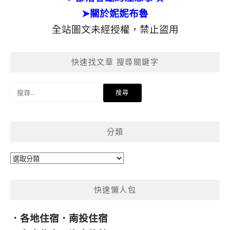
➤關於妮妮布魯
全站圖文未經授權，禁止盜用
快速找文章 搜尋關鍵字
搜
尋
關
鍵
分類
字:
分
類
快速懶人包
．
各地住宿
．
南投住宿