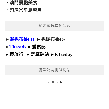
．
澳門景點美食
．
印尼峇里島蜜月
妮妮布魯其他站台
►
妮妮布魯FB
►
妮妮布魯IG
►
Threads
►
愛食記
►
輕旅行
►
奇摩駐站
►
ETtoday
流量公開測試網站
similarweb