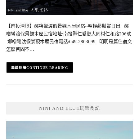
【南投清境】娜嚕彎渡假景觀木屋民宿~輕輕鬆鬆賞日出 娜
嚕彎渡假景觀木屋民宿地址:南投縣仁愛鄉大同村仁和路206號
娜嚕彎渡假景觀木屋民宿電話:049-2803099 明明是篇住宿文
怎麼首圖不…
CONTINUE READING
NINI AND BLUE玩樂食記