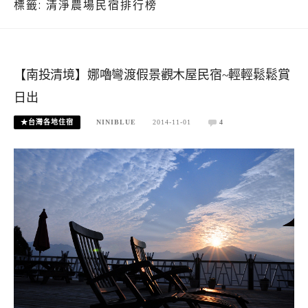
標籤:
清淨農場民宿排行榜
【南投清境】娜嚕彎渡假景觀木屋民宿~輕輕鬆鬆賞
日出
★台灣各地住宿
NINIBLUE
2014-11-01
4