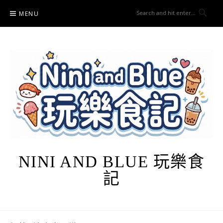
Skip
MENU
to
content
NINI AND BLUE 玩樂食
記