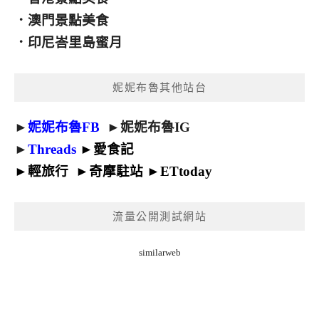
．
澳門景點美食
．
印尼峇里島蜜月
妮妮布魯其他站台
►
妮妮布魯FB
►
妮妮布魯IG
►
Threads
►
愛食記
►
輕旅行
►
奇摩駐站
►
ETtoday
流量公開測試網站
similarweb