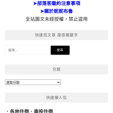
➤部落客邀約注意事項
➤關於妮妮布魯
全站圖文未經授權，禁止盜用
快速找文章 搜尋關鍵字
搜
尋
關
鍵
分類
字:
分
類
快速懶人包
．
各地住宿
．
南投住宿