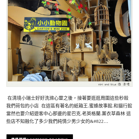
在清境小瑞士好好洗滌心靈之後，接著要逛逛周圍這些秒殺
我們荷包的小店 在這區有著名的紙箱王.蜜蜂故事館.和貓行館
當然也要介紹遊客中心那邊的星巴克.老英格蘭.薰衣草森林 這
些店不知融化了多少我們純情少男少女的&#822…