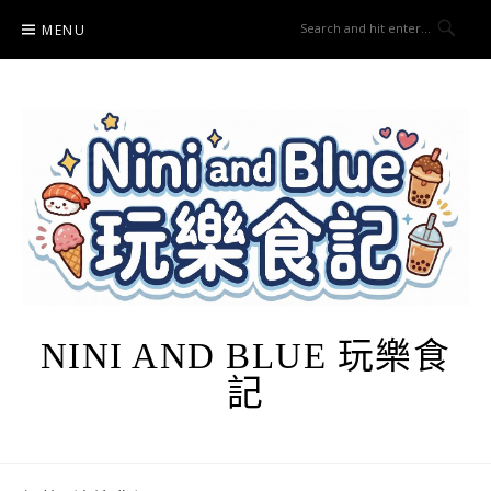
Skip
MENU
to
content
NINI AND BLUE 玩樂食
記