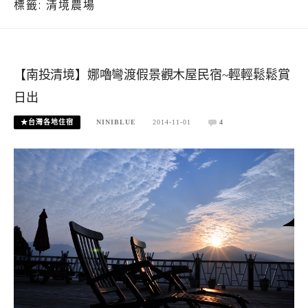
標籤:
清境農場
【南投清境】娜嚕彎渡假景觀木屋民宿~輕輕鬆鬆賞
日出
★台灣各地住宿
NINIBLUE
2014-11-01
4