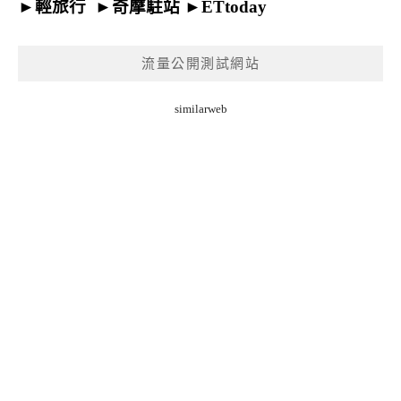
►
輕旅行
►
奇摩駐站
►
ETtoday
流量公開測試網站
similarweb