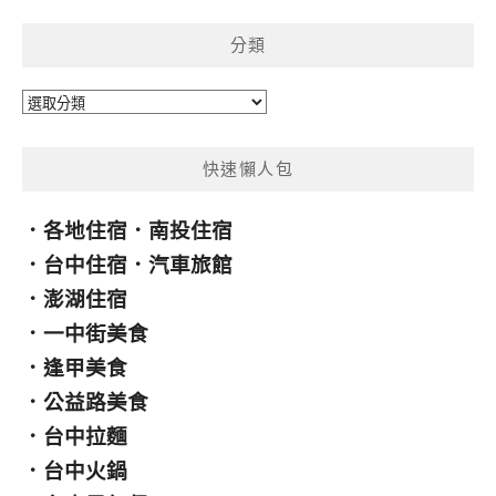
鍵
分類
字:
分
類
快速懶人包
．
各地住宿
．
南投住宿
．
台中住宿
．
汽車旅館
．
澎湖住宿
．
一中街美食
．
逢甲美食
．
公益路美食
．
台中拉麵
．
台中火鍋