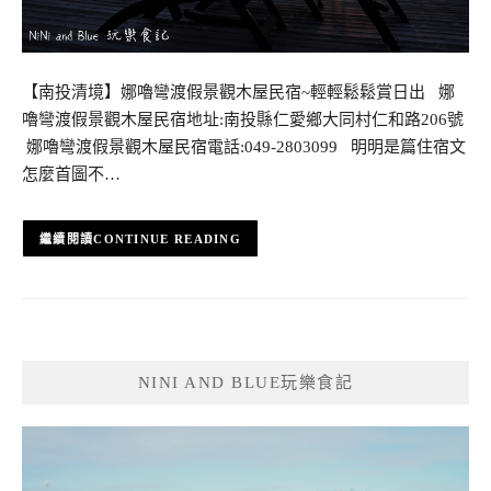
【南投清境】娜嚕彎渡假景觀木屋民宿~輕輕鬆鬆賞日出 娜
嚕彎渡假景觀木屋民宿地址:南投縣仁愛鄉大同村仁和路206號
娜嚕彎渡假景觀木屋民宿電話:049-2803099 明明是篇住宿文
怎麼首圖不…
CONTINUE READING
NINI AND BLUE玩樂食記