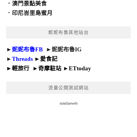
．
澳門景點美食
．
印尼峇里島蜜月
妮妮布魯其他站台
►
妮妮布魯FB
►
妮妮布魯IG
►
Threads
►
愛食記
►
輕旅行
►
奇摩駐站
►
ETtoday
流量公開測試網站
similarweb