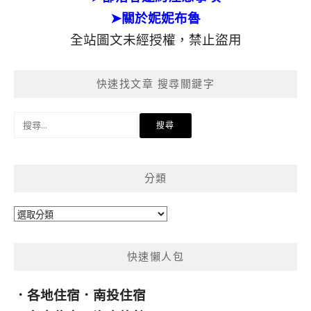
➤關於妮妮布魯
全站圖文未經授權，禁止盜用
快速找文章 搜尋關鍵字
搜
尋
關
鍵
分類
字:
分
類
快速懶人包
．
各地住宿
．
南投住宿