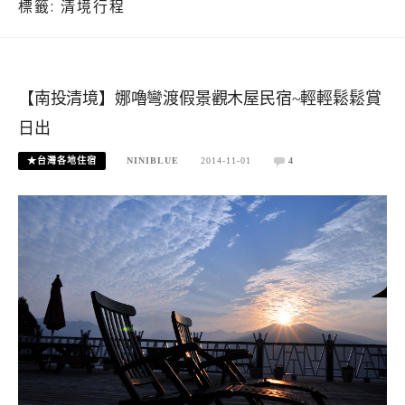
標籤:
清境行程
【南投清境】娜嚕彎渡假景觀木屋民宿~輕輕鬆鬆賞
日出
★台灣各地住宿
NINIBLUE
2014-11-01
4