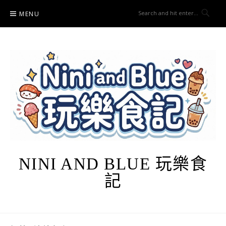
Skip
MENU
to
content
NINI AND BLUE 玩樂食
記