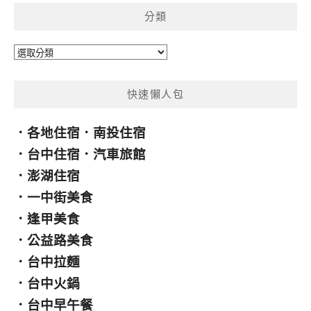
鍵
分類
字:
分
類
快速懶人包
．
各地住宿
．
南投住宿
．
台中住宿
．
汽車旅館
．
澎湖住宿
．
一中街美食
．
逢甲美食
．
公益路美食
．
台中拉麵
．
台中火鍋
．
台中早午餐