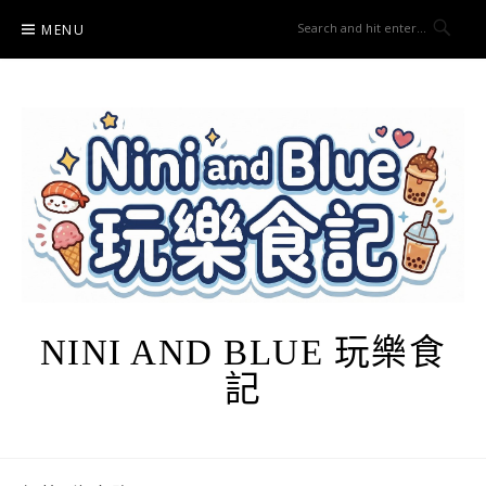
Skip
MENU
to
content
NINI AND BLUE 玩樂食
記