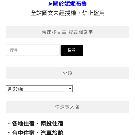
➤關於妮妮布魯
全站圖文未經授權，禁止盜用
快速找文章 搜尋關鍵字
搜
尋
關
鍵
分類
字:
分
類
快速懶人包
．
各地住宿
．
南投住宿
．
台中住宿
．
汽車旅館