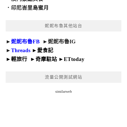
．
印尼峇里島蜜月
妮妮布魯其他站台
►
妮妮布魯FB
►
妮妮布魯IG
►
Threads
►
愛食記
►
輕旅行
►
奇摩駐站
►
ETtoday
流量公開測試網站
similarweb