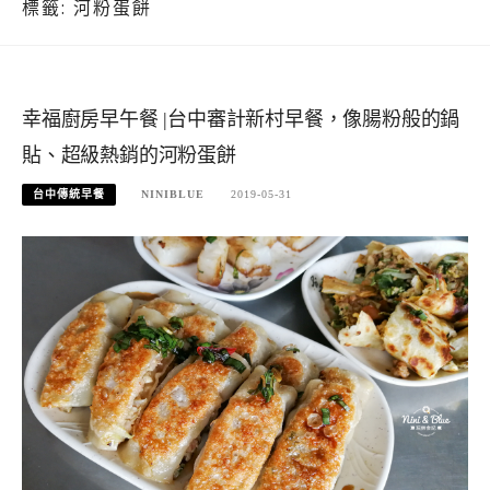
標籤:
河粉蛋餅
幸福廚房早午餐 |台中審計新村早餐，像腸粉般的鍋
貼、超級熱銷的河粉蛋餅
台中傳統早餐
NINIBLUE
2019-05-31