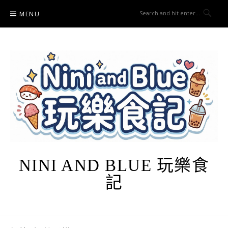
Skip
MENU
to
content
NINI AND BLUE 玩樂食
記