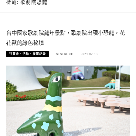
標籤:
歌劇院恐龍
台中國家歌劇院龍年景點，歌劇院出現小恐龍，花
花獸的綠色秘境
特賣會。活動。展覽紀錄
NINIBLUE
2024-02-13