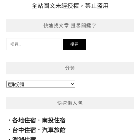
全站圖文未經授權，禁止盜用
快速找文章 搜尋關鍵字
搜
尋
關
鍵
分類
字:
分
類
快速懶人包
．
各地住宿
．
南投住宿
．
台中住宿
．
汽車旅館
．
澎湖住宿