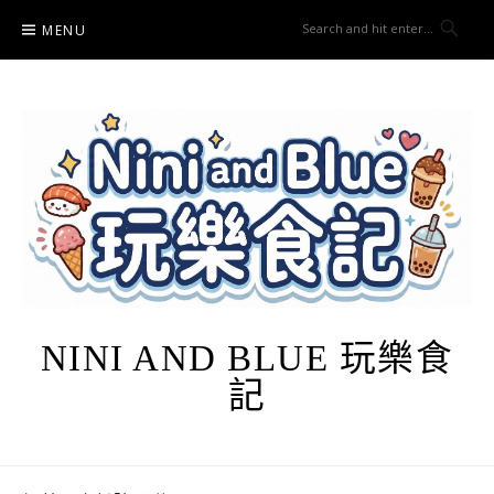
Skip
MENU
to
content
NINI AND BLUE 玩樂食
記