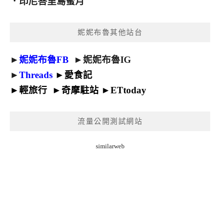
．
印尼峇里島蜜月
妮妮布魯其他站台
►
妮妮布魯FB
►
妮妮布魯IG
►
Threads
►
愛食記
►
輕旅行
►
奇摩駐站
►
ETtoday
流量公開測試網站
similarweb