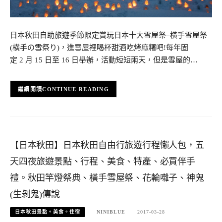
日本秋田自助旅遊季節限定賞玩日本十大雪屋祭–橫手雪屋祭
(横手の雪祭り)，進雪屋裡喝杯甜酒吃烤麻糬吧!每年固
定 2 月 15 日至 16 日舉辦，活動短短兩天，但是雪屋的…
CONTINUE READING
【日本秋田】日本秋田自由行旅遊行程懶人包，五
天四夜旅遊景點、行程、美食、特產、必買伴手
禮。秋田竿燈祭典、橫手雪屋祭、花輪囃子、神鬼
(生剝鬼)傳說
日本秋田景點。美食。住宿
NINIBLUE
2017-03-28