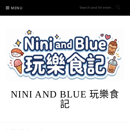
Skip
MENU
to
content
NINI AND BLUE 玩樂食
記