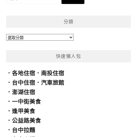
尋
關
鍵
分類
字:
分
類
快速懶人包
．
各地住宿
．
南投住宿
．
台中住宿
．
汽車旅館
．
澎湖住宿
．
一中街美食
．
逢甲美食
．
公益路美食
．
台中拉麵