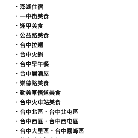
．
澎湖住宿
．
一中街美食
．
逢甲美食
．
公益路美食
．
台中拉麵
．
台中火鍋
．
台中早午餐
．
台中居酒屋
．
崇德路美食
．
勤美草悟道美食
．
台中火車站美食
．
台中北區
．
台中北屯區
．
台中西區
．
台中西屯區
．
台中大里區
．
台中霧峰區