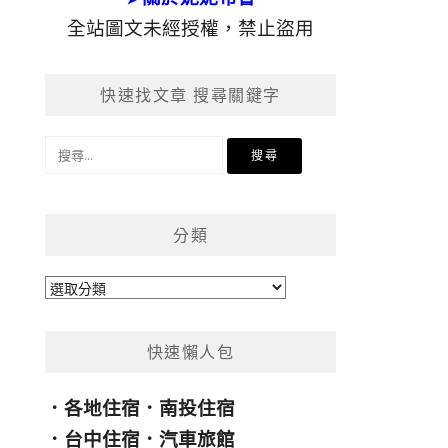
全站圖文未經授權，禁止盜用
快速找文章 搜尋關鍵字
搜
尋
關
鍵
分類
字:
分
類
快速懶人包
．
各地住宿
．
南投住宿
．
台中住宿
．
汽車旅館