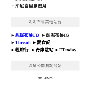
．
印尼峇里島蜜月
妮妮布魯其他站台
►
妮妮布魯FB
►
妮妮布魯IG
►
Threads
►
愛食記
►
輕旅行
►
奇摩駐站
►
ETtoday
流量公開測試網站
similarweb