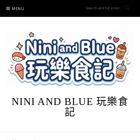
Skip
MENU
to
content
NINI AND BLUE 玩樂食
記