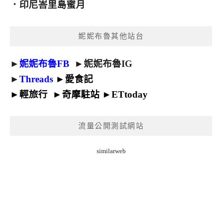
．
印尼峇里島蜜月
妮妮布魯其他站台
►
妮妮布魯FB
►
妮妮布魯IG
►
Threads
►
愛食記
►
輕旅行
►
奇摩駐站
►
ETtoday
流量公開測試網站
similarweb