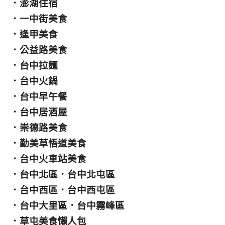
．
澎湖住宿
．
一中街美食
．
逢甲美食
．
公益路美食
．
台中拉麵
．
台中火鍋
．
台中早午餐
．
台中居酒屋
．
崇德路美食
．
勤美草悟道美食
．
台中火車站美食
．
台中北區
．
台中北屯區
．
台中西區
．
台中西屯區
．
台中大里區
．
台中霧峰區
．
草屯美食懶人包