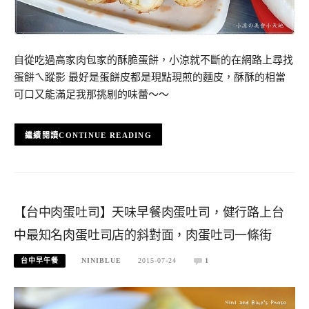
自從吃過高家肉包家的酥脆蛋餅，小涼就不斷的在網路上尋找
蛋餅ㄟ蹤影 最好是蛋餅皮都是現點現煎的麵皮，酥酥的相當
可口又能滿足我那挑剔的味蕾～～
CONTINUE READING
【台中肉蛋吐司】天味早餐肉蛋吐司，健行路上台
中最知名肉蛋吐司店的斜對面，肉蛋吐司一條街
台中早午餐
NINIBLUE
2015-07-24
1