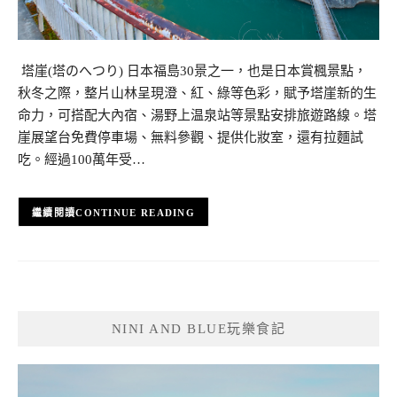
塔崖(塔のへつり) 日本福島30景之一，也是日本賞楓景點，
秋冬之際，整片山林呈現澄、紅、綠等色彩，賦予塔崖新的生
命力，可搭配大內宿、湯野上温泉站等景點安排旅遊路線。塔
崖展望台免費停車場、無料參觀、提供化妝室，還有拉麵試
吃。經過100萬年受…
CONTINUE READING
NINI AND BLUE玩樂食記