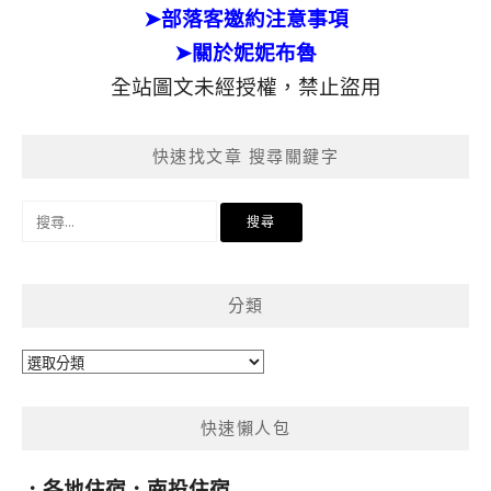
➤部落客邀約注意事項
➤關於妮妮布魯
全站圖文未經授權，禁止盜用
快速找文章 搜尋關鍵字
搜
尋
關
鍵
分類
字:
分
類
快速懶人包
．
各地住宿
．
南投住宿