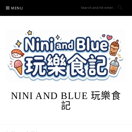
Skip
MENU
to
content
NINI AND BLUE 玩樂食
記