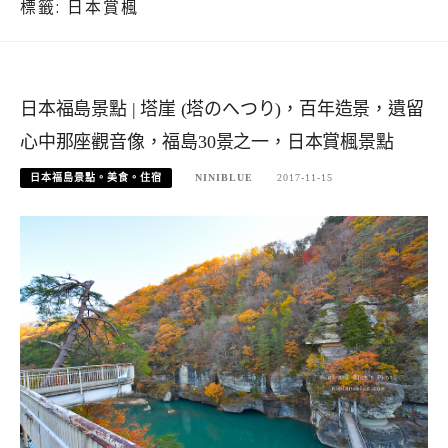
標籤:
日本賞楓
日本福島景點 | 塔崖 (塔のへつり)，百年造景，遺留
心中那座觀音像，福島30景之一，日本賞楓景點
日本福島景點。美食。住宿
NINIBLUE
2017-11-15