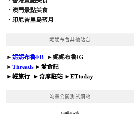
．
香港景點美食
．
澳門景點美食
．
印尼峇里島蜜月
妮妮布魯其他站台
►
妮妮布魯FB
►
妮妮布魯IG
►
Threads
►
愛食記
►
輕旅行
►
奇摩駐站
►
ETtoday
流量公開測試網站
similarweb