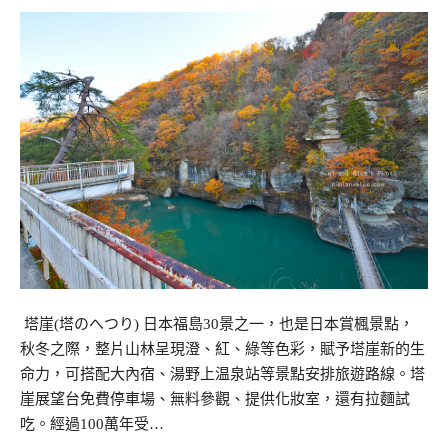
塔崖(塔のへつり) 日本福島30景之一，也是日本賞楓景點，
秋冬之際，整片山林呈現澄、紅、綠等色彩，賦予塔崖新的生
命力，可搭配大內宿、湯野上温泉站等景點安排旅遊路線。塔
崖展望台免費停車場、無料參觀、提供化妝室，還有拉麵試
吃。經過100萬年受…