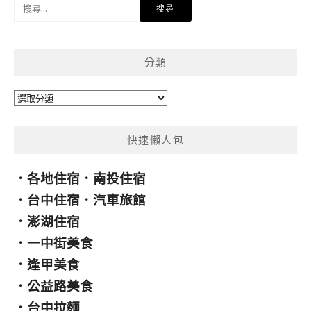
搜
尋
關
鍵
分類
字:
分
類
快速懶人包
．
各地住宿
．
南投住宿
．
台中住宿
．
汽車旅館
．
澎湖住宿
．
一中街美食
．
逢甲美食
．
公益路美食
．
台中拉麵