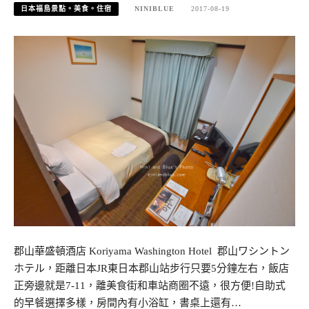
日本福島景點。美食。住宿
NINIBLUE
2017-08-19
郡山華盛頓酒店 Koriyama Washington Hotel 郡山ワシントン
ホテル，距離日本JR東日本郡山站步行只要5分鐘左右，飯店
正旁邊就是7-11，離美食街和車站商圈不遠，很方便!自助式
的早餐選擇多樣，房間內有小浴缸，書桌上還有…