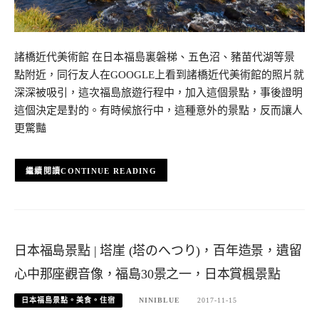
諸橋近代美術館 在日本福島裏磐梯、五色沼、豬苗代湖等景
點附近，同行友人在GOOGLE上看到諸橋近代美術館的照片就
深深被吸引，這次福島旅遊行程中，加入這個景點，事後證明
這個決定是對的。有時候旅行中，這種意外的景點，反而讓人
更驚豔
CONTINUE READING
日本福島景點 | 塔崖 (塔のへつり)，百年造景，遺留
心中那座觀音像，福島30景之一，日本賞楓景點
日本福島景點。美食。住宿
NINIBLUE
2017-11-15