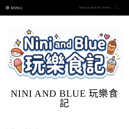
Skip
MENU
to
content
NINI AND BLUE 玩樂食
記