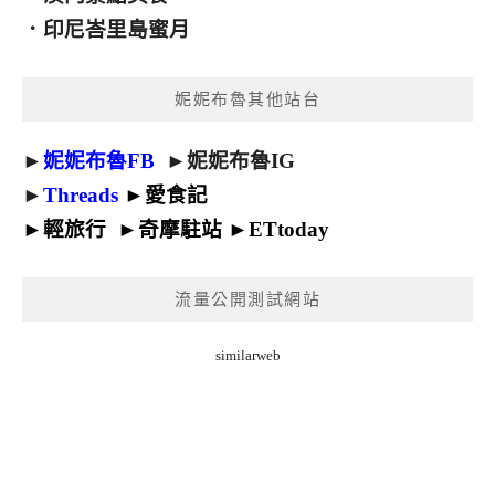
．
印尼峇里島蜜月
妮妮布魯其他站台
►
妮妮布魯FB
►
妮妮布魯IG
►
Threads
►
愛食記
►
輕旅行
►
奇摩駐站
►
ETtoday
流量公開測試網站
similarweb