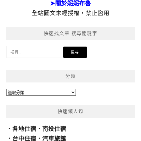
➤關於妮妮布魯
全站圖文未經授權，禁止盜用
快速找文章 搜尋關鍵字
搜
尋
關
鍵
分類
字:
分
類
快速懶人包
．
各地住宿
．
南投住宿
．
台中住宿
．
汽車旅館