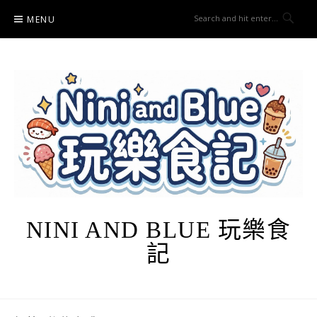
Skip
MENU
to
content
NINI AND BLUE 玩樂食
記