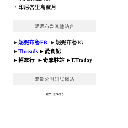
．
印尼峇里島蜜月
妮妮布魯其他站台
►
妮妮布魯FB
►
妮妮布魯IG
►
Threads
►
愛食記
►
輕旅行
►
奇摩駐站
►
ETtoday
流量公開測試網站
similarweb