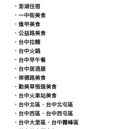
．
澎湖住宿
．
一中街美食
．
逢甲美食
．
公益路美食
．
台中拉麵
．
台中火鍋
．
台中早午餐
．
台中居酒屋
．
崇德路美食
．
勤美草悟道美食
．
台中火車站美食
．
台中北區
．
台中北屯區
．
台中西區
．
台中西屯區
．
台中大里區
．
台中霧峰區