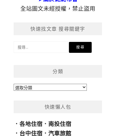
全站圖文未經授權，禁止盜用
快速找文章 搜尋關鍵字
搜
尋
關
鍵
分類
字:
分
類
快速懶人包
．
各地住宿
．
南投住宿
．
台中住宿
．
汽車旅館