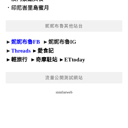
．
印尼峇里島蜜月
妮妮布魯其他站台
►
妮妮布魯FB
►
妮妮布魯IG
►
Threads
►
愛食記
►
輕旅行
►
奇摩駐站
►
ETtoday
流量公開測試網站
similarweb