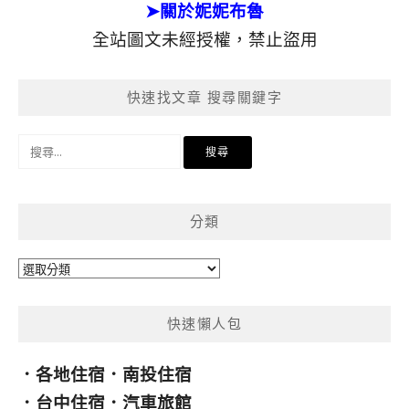
➤關於妮妮布魯
全站圖文未經授權，禁止盜用
快速找文章 搜尋關鍵字
搜
尋
關
鍵
分類
字:
分
類
快速懶人包
．
各地住宿
．
南投住宿
．
台中住宿
．
汽車旅館