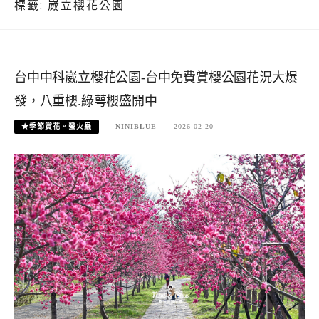
標籤:
崴立櫻花公園
台中中科崴立櫻花公園-台中免費賞櫻公園花況大爆
發，八重櫻.綠萼櫻盛開中
★季節賞花。螢火蟲
NINIBLUE
2026-02-20