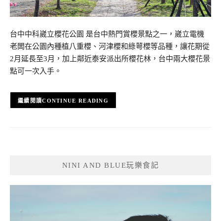
台中中科崴立櫻花公園 是台中熱門賞櫻景點之一，崴立電機
老闆在公園內種植八重櫻、河津櫻和綠萼櫻等品種，讓花期從
2月延長至3月，加上鄰近泰安派出所櫻花林，台中兩大櫻花景
點可一次入手。
CONTINUE READING
NINI AND BLUE玩樂食記