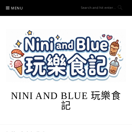
Skip
MENU
to
content
NINI AND BLUE 玩樂食
記