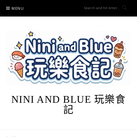
Skip
MENU
to
content
NINI AND BLUE 玩樂食
記