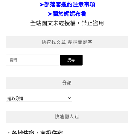
➤部落客邀約注意事項
➤關於妮妮布魯
全站圖文未經授權，禁止盜用
快速找文章 搜尋關鍵字
搜
尋
關
鍵
分類
字:
分
類
快速懶人包
．
各地住宿
．
南投住宿