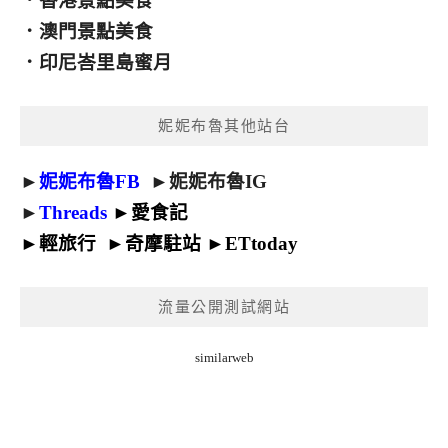
．
香港景點美食
．
澳門景點美食
．
印尼峇里島蜜月
妮妮布魯其他站台
►
妮妮布魯FB
►
妮妮布魯IG
►
Threads
►
愛食記
►
輕旅行
►
奇摩駐站
►
ETtoday
流量公開測試網站
similarweb