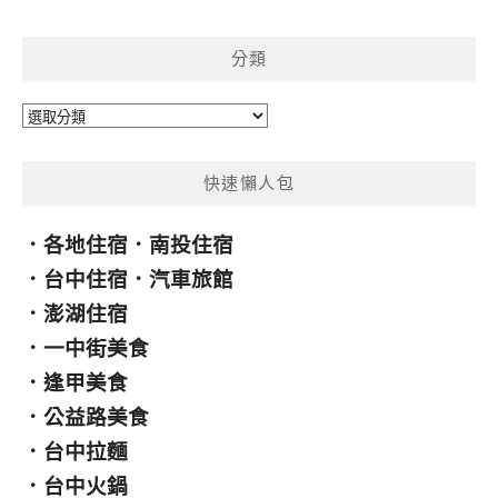
關
鍵
分類
字:
分
類
快速懶人包
．
各地住宿
．
南投住宿
．
台中住宿
．
汽車旅館
．
澎湖住宿
．
一中街美食
．
逢甲美食
．
公益路美食
．
台中拉麵
．
台中火鍋