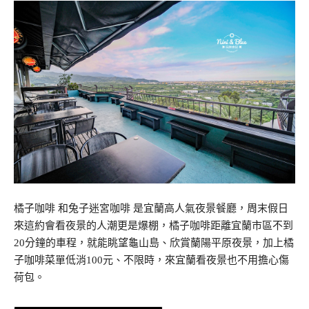
橘子咖啡 和兔子迷宮咖啡 是宜蘭高人氣夜景餐廳，周末假日
來這約會看夜景的人潮更是爆棚，橘子咖啡距離宜蘭市區不到
20分鐘的車程，就能眺望龜山島、欣賞蘭陽平原夜景，加上橘
子咖啡菜單低消100元、不限時，來宜蘭看夜景也不用擔心傷
荷包。