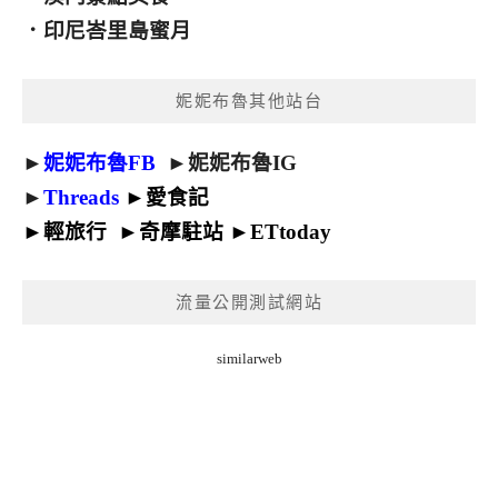
．
印尼峇里島蜜月
妮妮布魯其他站台
►
妮妮布魯FB
►
妮妮布魯IG
►
Threads
►
愛食記
►
輕旅行
►
奇摩駐站
►
ETtoday
流量公開測試網站
similarweb