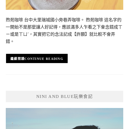
煦苑咖啡 台中大里瑞城國小旁巷弄咖啡。 煦苑咖啡 這名字的
一開始不是那麼讓人好記得，應該滿多人乍看之下會念錯成ㄒ
ㄧ或是ㄒㄩˊ，其實把它的念法記成【許願】就比較不會弄
錯。
CONTINUE READING
NINI AND BLUE玩樂食記