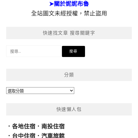
➤關於妮妮布魯
全站圖文未經授權，禁止盜用
快速找文章 搜尋關鍵字
搜
尋
關
鍵
分類
字:
分
類
快速懶人包
．
各地住宿
．
南投住宿
．
台中住宿
．
汽車旅館