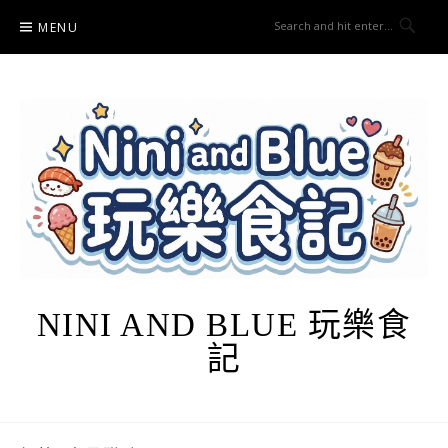
Skip
MENU
to
content
NINI AND BLUE 玩樂食
記