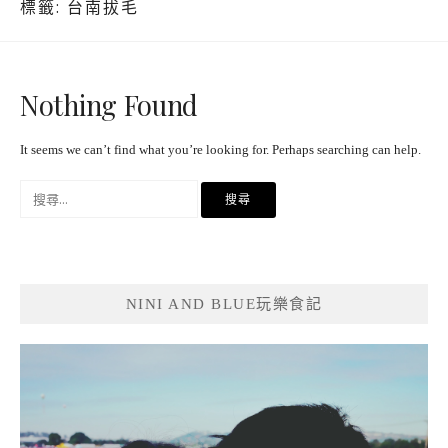
標籤:
台南拔毛
Nothing Found
It seems we can’t find what you’re looking for. Perhaps searching can help.
搜
尋
關
鍵
字:
NINI AND BLUE玩樂食記