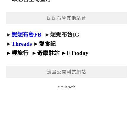
妮妮布魯其他站台
►
妮妮布魯FB
►
妮妮布魯IG
►
Threads
►
愛食記
►
輕旅行
►
奇摩駐站
►
ETtoday
流量公開測試網站
similarweb