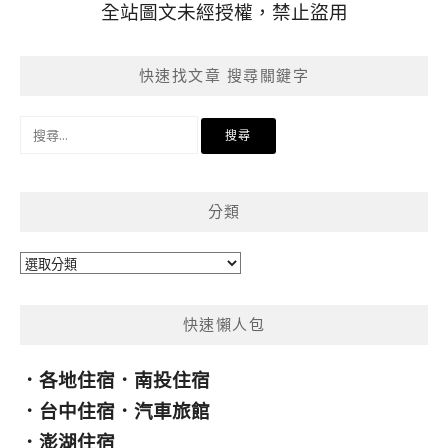
全站圖文未經授權，禁止盜用
快速找文章 搜尋關鍵字
搜
尋
關
鍵
分類
字:
分
類
快速懶人包
．
各地住宿
．
南投住宿
．
台中住宿
．
汽車旅館
．
澎湖住宿