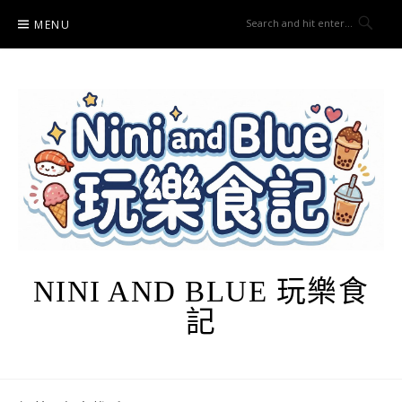
Skip
MENU
to
content
NINI AND BLUE 玩樂食
記