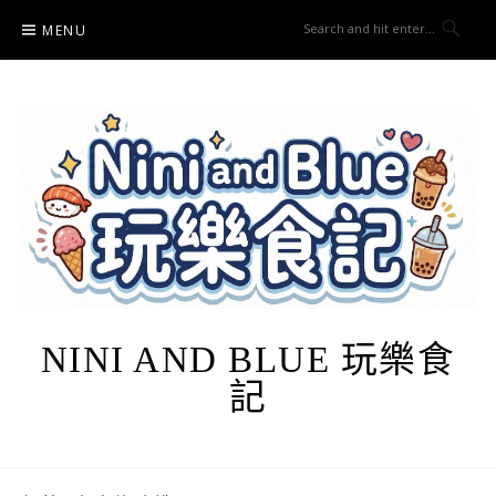
Skip
MENU
to
content
NINI AND BLUE 玩樂食
記