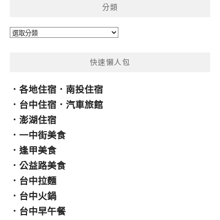
分類
字:
分
類
快速懶人包
．
各地住宿
．
南投住宿
．
台中住宿
．
汽車旅館
．
澎湖住宿
．
一中街美食
．
逢甲美食
．
公益路美食
．
台中拉麵
．
台中火鍋
．
台中早午餐