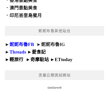
．
香港景點美食
．
澳門景點美食
．
印尼峇里島蜜月
妮妮布魯其他站台
►
妮妮布魯FB
►
妮妮布魯IG
►
Threads
►
愛食記
►
輕旅行
►
奇摩駐站
►
ETtoday
流量公開測試網站
similarweb