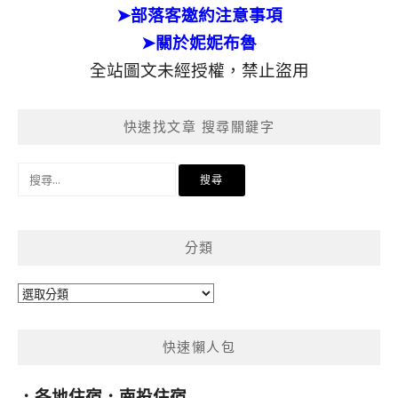
➤部落客邀約注意事項
➤關於妮妮布魯
全站圖文未經授權，禁止盜用
快速找文章 搜尋關鍵字
搜
尋
關
鍵
分類
字:
分
類
快速懶人包
．
各地住宿
．
南投住宿