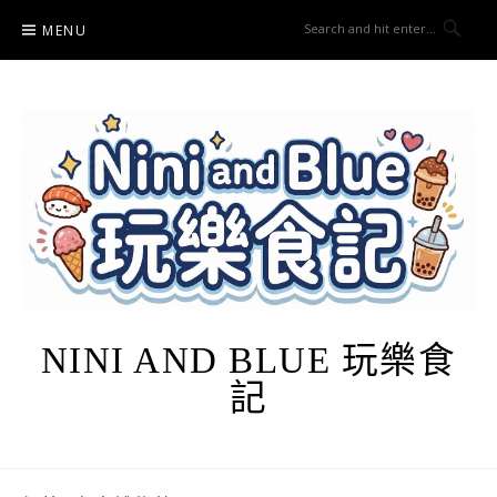
Skip
MENU
to
content
NINI AND BLUE 玩樂食
記