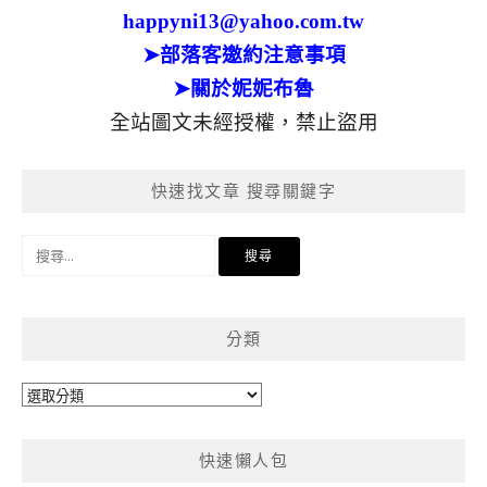
happyni13@yahoo.com.tw
➤部落客邀約注意事項
➤關於妮妮布魯
全站圖文未經授權，禁止盜用
快速找文章 搜尋關鍵字
搜
尋
關
鍵
分類
字:
分
類
快速懶人包