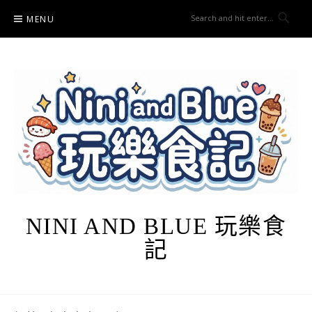
Skip
MENU
to
content
NINI AND BLUE 玩樂食
記