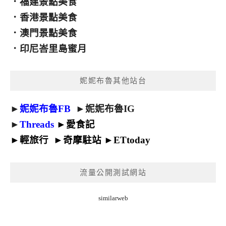
．
福建景點美食
．
香港景點美食
．
澳門景點美食
．
印尼峇里島蜜月
妮妮布魯其他站台
►
妮妮布魯FB
►
妮妮布魯IG
►
Threads
►
愛食記
►
輕旅行
►
奇摩駐站
►
ETtoday
流量公開測試網站
similarweb