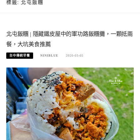
標籤:
北屯飯糰
北屯飯糰 | 隱藏鐵皮屋中的軍功路飯糰攤，一顆抵兩
餐，大坑美食推薦
台中傳統早餐
NINIBLUE
2020-03-05