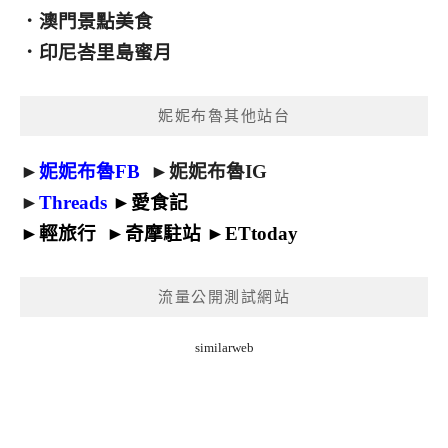
．
澳門景點美食
．
印尼峇里島蜜月
妮妮布魯其他站台
►
妮妮布魯FB
►
妮妮布魯IG
►
Threads
►
愛食記
►
輕旅行
►
奇摩駐站
►
ETtoday
流量公開測試網站
similarweb