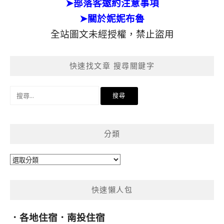
➤部落客邀約注意事項
➤關於妮妮布魯
全站圖文未經授權，禁止盜用
快速找文章 搜尋關鍵字
搜
尋
關
鍵
分類
字:
分
類
快速懶人包
．
各地住宿
．
南投住宿