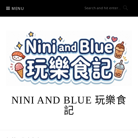
Skip
MENU
to
content
NINI AND BLUE 玩樂食
記