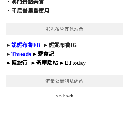
．
澳門景點美食
．
印尼峇里島蜜月
妮妮布魯其他站台
►
妮妮布魯FB
►
妮妮布魯IG
►
Threads
►
愛食記
►
輕旅行
►
奇摩駐站
►
ETtoday
流量公開測試網站
similarweb