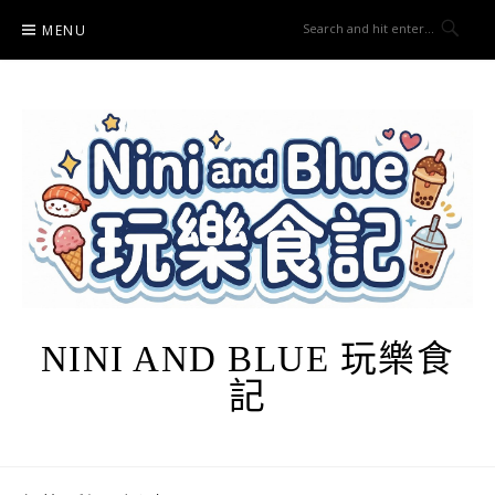
Skip
MENU
to
content
NINI AND BLUE 玩樂食
記