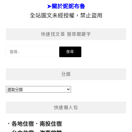
➤關於妮妮布魯
全站圖文未經授權，禁止盜用
快速找文章 搜尋關鍵字
搜
尋
關
鍵
分類
字:
分
類
快速懶人包
．
各地住宿
．
南投住宿