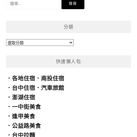
搜
尋
關
鍵
分類
字:
分
類
快速懶人包
．
各地住宿
．
南投住宿
．
台中住宿
．
汽車旅館
．
澎湖住宿
．
一中街美食
．
逢甲美食
．
公益路美食
．
台中拉麵