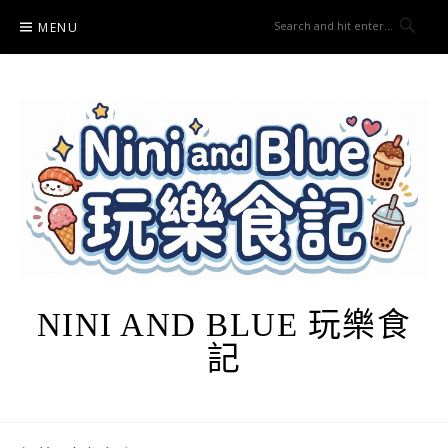
Skip
MENU
to
content
NINI AND BLUE 玩樂食
記