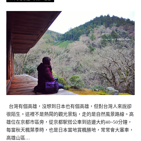
台灣有個高雄，沒想到日本也有個高雄，但對台灣人來說卻
很陌生。這裡不是熱鬧的觀光景點，走的是自然風景路線。高
雄位在京都市區旁，從京都駅搭公車到這邊大約40~50分鐘，
每當秋天楓葉季時，也是日本當地賞楓勝地，常常會大塞車，
高雄山區…